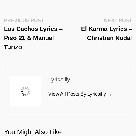
Post
Previous
N
PREVIOUS POST
NEXT POST
Post:
Po
Los Cachos Lyrics –
El Karma Lyrics –
Navigation
Piso 21 & Manuel
Christian Nodal
Turizo
Lyricsilly
View All Posts By Lyricsilly →
You Might Also Like