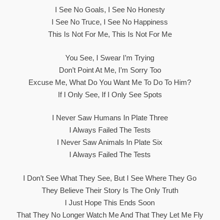
I See No Goals, I See No Honesty
I See No Truce, I See No Happiness
This Is Not For Me, This Is Not For Me
You See, I Swear I’m Trying
Don’t Point At Me, I’m Sorry Too
Excuse Me, What Do You Want Me To Do To Him?
If I Only See, If I Only See Spots
I Never Saw Humans In Plate Three
I Always Failed The Tests
I Never Saw Animals In Plate Six
I Always Failed The Tests
I Don’t See What They See, But I See Where They Go
They Believe Their Story Is The Only Truth
I Just Hope This Ends Soon
That They No Longer Watch Me And That They Let Me Fly