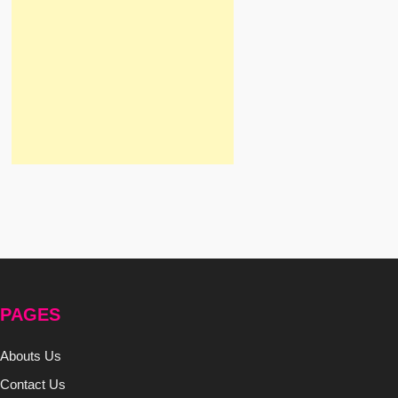
PAGES
Abouts Us
Contact Us