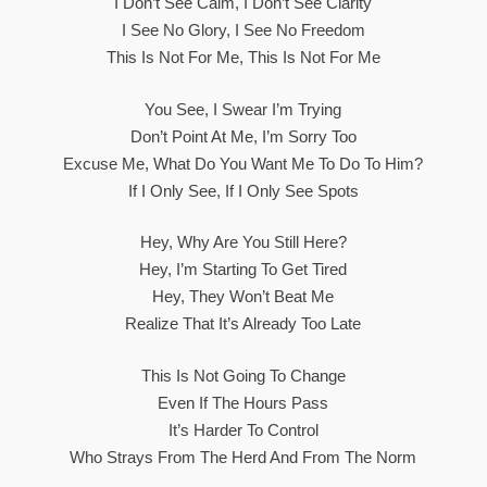
I Don’t See Calm, I Don’t See Clarity
I See No Glory, I See No Freedom
This Is Not For Me, This Is Not For Me
You See, I Swear I’m Trying
Don’t Point At Me, I’m Sorry Too
Excuse Me, What Do You Want Me To Do To Him?
If I Only See, If I Only See Spots
Hey, Why Are You Still Here?
Hey, I’m Starting To Get Tired
Hey, They Won’t Beat Me
Realize That It’s Already Too Late
This Is Not Going To Change
Even If The Hours Pass
It’s Harder To Control
Who Strays From The Herd And From The Norm