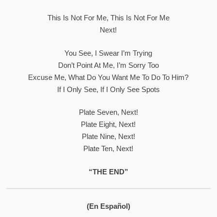
This Is Not For Me, This Is Not For Me
Next!
You See, I Swear I’m Trying
Don’t Point At Me, I’m Sorry Too
Excuse Me, What Do You Want Me To Do To Him?
If I Only See, If I Only See Spots
Plate Seven, Next!
Plate Eight, Next!
Plate Nine, Next!
Plate Ten, Next!
“THE END”
(En Español)