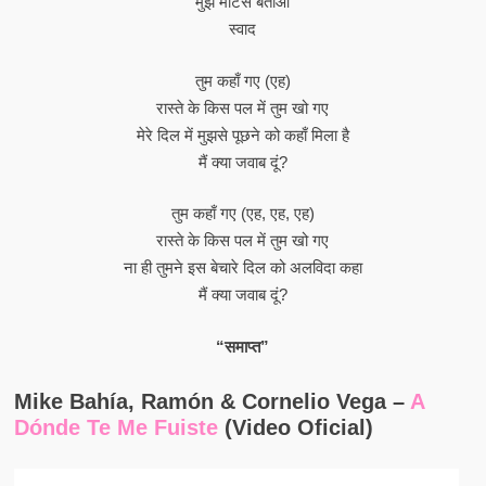
मुझे मोंटेस बताओ
स्वाद
तुम कहाँ गए (एह)
रास्ते के किस पल में तुम खो गए
मेरे दिल में मुझसे पूछने को कहाँ मिला है
मैं क्या जवाब दूं?
तुम कहाँ गए (एह, एह, एह)
रास्ते के किस पल में तुम खो गए
ना ही तुमने इस बेचारे दिल को अलविदा कहा
मैं क्या जवाब दूं?
“समाप्त”
Mike Bahía, Ramón & Cornelio Vega –
A
Dónde Te Me Fuiste
(Video Oficial)