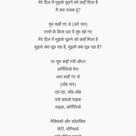
मेरे दिल में मुझसे पूछने को कहाँ मिला है
मैं क्या जवाब दूं?
तुम कहाँ गए थे (अरे यार)
रास्ते के किस पल में तुम खो गए
मेरे दिल में मुझसे पूछने को कहाँ मिला है
मुझसे क्या पूछ रहा है, मुझसे क्या पूछ रहा है?
पर तुम कहाँ गयी औरत
कॉर्नेलियो वेगा
आप कहाँ गए थे
(ओह यार)
एह-एह, ओह-ओह
उसे बताओ माइक
माइक, कॉर्नेलियो
मेक्सिको और कोलंबिया
सेंटी, मोन्चिओ