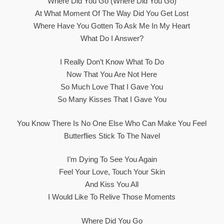
Where Did You Go (where Did You Go)
At What Moment Of The Way Did You Get Lost
Where Have You Gotten To Ask Me In My Heart
What Do I Answer?
I Really Don’t Know What To Do
Now That You Are Not Here
So Much Love That I Gave You
So Many Kisses That I Gave You
You Know There Is No One Else Who Can Make You Feel
Butterflies Stick To The Navel
I’m Dying To See You Again
Feel Your Love, Touch Your Skin
And Kiss You All
I Would Like To Relive Those Moments
Where Did You Go