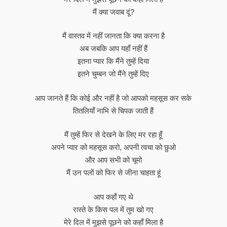
मैं क्या जवाब दूं?
मैं वास्तव में नहीं जानता कि क्या करना है
अब जबकि आप यहाँ नहीं हैं
इतना प्यार कि मैंने तुम्हें दिया
इतने चुम्बन जो मैंने तुम्हें दिए
आप जानते हैं कि कोई और नहीं है जो आपको महसूस कर सके
तितलियाँ नाभि से चिपक जाती हैं
मैं तुम्हें फिर से देखने के लिए मर रहा हूँ
अपने प्यार को महसूस करो, अपनी त्वचा को छुओ
और आप सभी को चूमो
मैं उन पलों को फिर से जीना चाहता हूं
आप कहाँ गए थे
रास्ते के किस पल में तुम खो गए
मेरे दिल में मुझसे पूछने को कहाँ मिला है