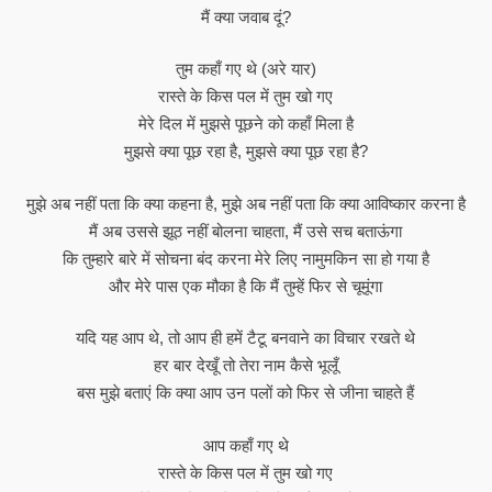
मैं क्या जवाब दूं?
तुम कहाँ गए थे (अरे यार)
रास्ते के किस पल में तुम खो गए
मेरे दिल में मुझसे पूछने को कहाँ मिला है
मुझसे क्या पूछ रहा है, मुझसे क्या पूछ रहा है?
मुझे अब नहीं पता कि क्या कहना है, मुझे अब नहीं पता कि क्या आविष्कार करना है
मैं अब उससे झूठ नहीं बोलना चाहता, मैं उसे सच बताऊंगा
कि तुम्हारे बारे में सोचना बंद करना मेरे लिए नामुमकिन सा हो गया है
और मेरे पास एक मौका है कि मैं तुम्हें फिर से चूमूंगा
यदि यह आप थे, तो आप ही हमें टैटू बनवाने का विचार रखते थे
हर बार देखूँ तो तेरा नाम कैसे भूलूँ
बस मुझे बताएं कि क्या आप उन पलों को फिर से जीना चाहते हैं
आप कहाँ गए थे
रास्ते के किस पल में तुम खो गए