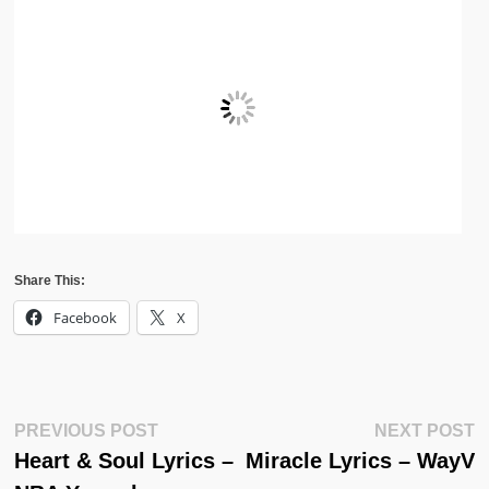
Share This:
Facebook
X
Post
Previous
N
PREVIOUS POST
NEXT POST
Post:
Po
Heart & Soul Lyrics –
Miracle Lyrics – WayV
Navigation