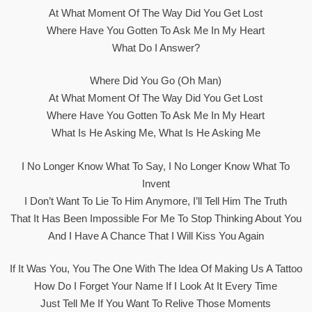
At What Moment Of The Way Did You Get Lost
Where Have You Gotten To Ask Me In My Heart
What Do I Answer?
Where Did You Go (oh Man)
At What Moment Of The Way Did You Get Lost
Where Have You Gotten To Ask Me In My Heart
What Is He Asking Me, What Is He Asking Me
I No Longer Know What To Say, I No Longer Know What To
Invent
I Don’t Want To Lie To Him Anymore, I’ll Tell Him The Truth
That It Has Been Impossible For Me To Stop Thinking About You
And I Have A Chance That I Will Kiss You Again
If It Was You, You The One With The Idea Of ​​making Us A Tattoo
How Do I Forget Your Name If I Look At It Every Time
Just Tell Me If You Want To Relive Those Moments