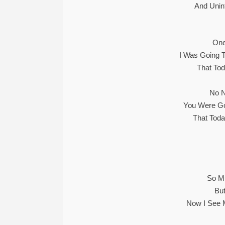
And Unin
One
I Was Going 
That To
No N
You Were Go
That Toda
So M
Bu
Now I See M