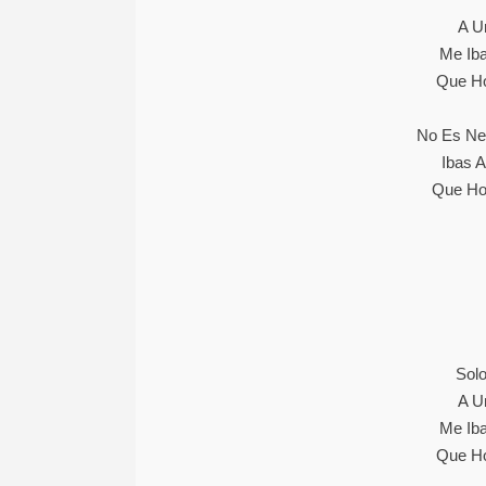
A U
Me Iba
Que Ho
No Es Ne
Ibas A
Que Ho
Solo
A U
Me Iba
Que Ho