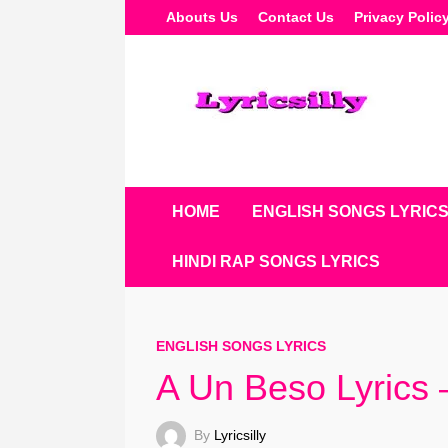
Skip
Abouts Us
Contact Us
Privacy Polic
To
Content
HOME
ENGLISH SONGS LYRIC
HINDI RAP SONGS LYRICS
ENGLISH SONGS LYRICS
A Un Beso Lyrics
By
Lyricsilly