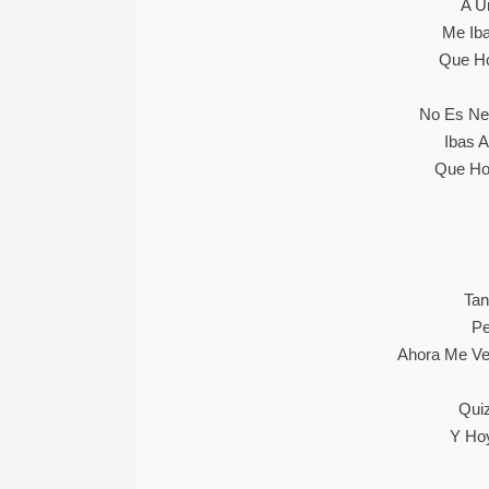
A U
Me Iba
Que Ho
No Es Ne
Ibas A
Que Ho
Tan
Pe
Ahora Me Ve
Qui
Y Ho