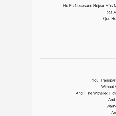
No Es Necesario Hojear Más M
Ibas A
Que Ho
You, Transpar
Without 
And I The Withered Flo
And 
I Warn
An