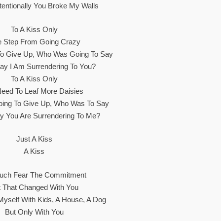
tentionally You Broke My Walls
To A Kiss Only
 Step From Going Crazy
To Give Up, Who Was Going To Say
day I Am Surrendering To You?
To A Kiss Only
eed To Leaf More Daisies
ing To Give Up, Who Was To Say
y You Are Surrendering To Me?
Just A Kiss
A Kiss
uch Fear The Commitment
t That Changed With You
yself With Kids, A House, A Dog
But Only With You