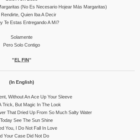
argaritas (No Es Necesario Hojear Más Margaritas)
 Rendirte, Quien Iba A Decir
y Te Estas Entregando A Mi?
Solamente
Pero Solo Contigo
“
EL FIN
“
(In English)
ent, Without An Ace Up Your Sleeve
A Trick, But Magic In The Look
wer That Dried Up From So Much Salty Water
Today See The Sun Shine
ed You, I Do Not Fall In Love
d Your Case Did Not Do