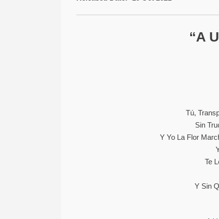
“A U
Tú, Trans
Sin Tr
Y Yo La Flor Marc
Y
Te 
Y Sin 