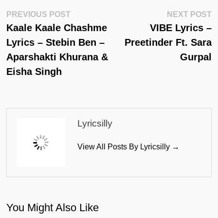
Post
Previous
N
PREVIOUS POST
NEXT POST
Post:
Po
Kaale Kaale Chashme
VIBE Lyrics –
Navigation
Lyrics – Stebin Ben –
Preetinder Ft. Sara
Aparshakti Khurana &
Gurpal
Eisha Singh
Lyricsilly
View All Posts By Lyricsilly →
You Might Also Like