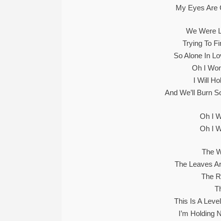
My Eyes Are C
We Were L
Trying To F
So Alone In L
Oh I Won
I Will Ho
And We’ll Burn So
Oh I W
Oh I W
The W
The Leaves Ar
The Ra
T
This Is A Lev
I’m Holding N