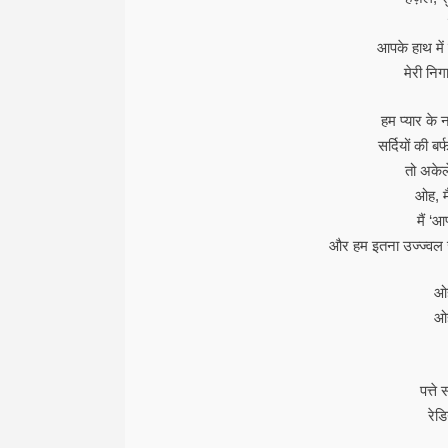
आपके हाथ में 
मेरी निगा
हम प्यार के न
सर्दियों की ब
तो अकेले
ओह, मै
मैं ‘
और हम इतना उज्ज्वल ज
ओह
ओह
पत्ते
रेड