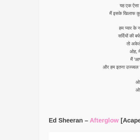
यह एक ऐसा स
मैं इसके खिलाफ कु
हम प्यार के न
सर्दियों की ब
तो अकेले
ओह, मै
मैं ‘
और हम इतना उज्ज्वल ज
ओह
ओह
Ed Sheeran –
Afterglow
[Acape