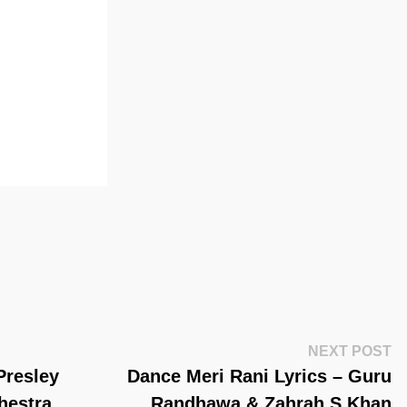
Ne
NEXT POST
Po
Presley
Dance Meri Rani Lyrics – Guru
hestra
Randhawa & Zahrah S Khan