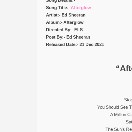
Song Details:-
Song Title:-
Afterglow
Artist:- Ed Sheeran
Album:- Afterglow
Directed By:- ELS
Post By:- Ed Sheeran
Released Date:- 21 Dec 2021
“Af
Sto
You Should See T
A Million 
Sa
The Sun’s Re