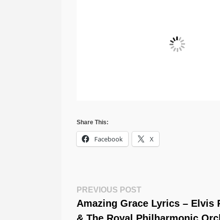
Share This:
Facebook
X
Post
Previous
PREVIOUS POST
Post:
Amazing Grace Lyrics – Elvis 
Navigation
& The Royal Philharmonic Orc