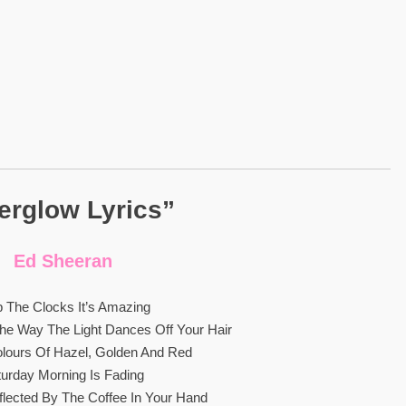
terglow Lyrics”
Ed Sheeran
p The Clocks It’s Amazing
he Way The Light Dances Off Your Hair
Colours Of Hazel, Golden And Red
turday Morning Is Fading
flected By The Coffee In Your Hand