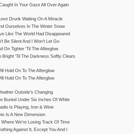
aught In Your Gaze All Over Again
ove Drunk Waiting On A Miracle
ind Ourselves In The Winter Snow
ove Like The World Had Disappeared
’t Be Silent And I Won’t Let Go
ld On Tighter ‘til The Afterglow
 Bright ‘til The Darkness Softly Clears
ill Hold On To The Afterglow
ill Hold On To The Afterglow
eather Outside’s Changing
e Buried Under Six Inches Of White
dio Is Playing, Iron & Wine
his Is A New Dimension
el Where We’re Losing Track Of Time
othing Against It, Except You And I