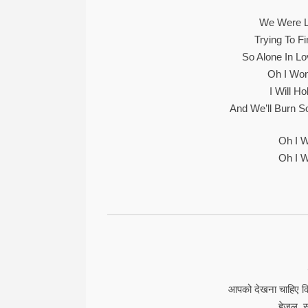
We Were L
Trying To F
So Alone In L
Oh I Won
I Will Ho
And We’ll Burn So
Oh I W
Oh I W
आपको देखना चाहिए कि
हेज़ल, 