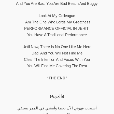
And You Are Bad, You Are Bad Beach And Buggy
Look At My Colleague
I Am The One Who Lords My Greatness
PERFORMANCE OFFICIAL IN JEHITI
You Have A Traditional Performance
Until Now, There Is No One Like Me Here
Dad, And You Will Not Find Me
Clear The Intention And Focus With You
You Will Find Me Covering The Rest
“THE END”
(بالعربية)
أصبحت قهوتي الآن نجمة وأمشي في الممر بسيفي