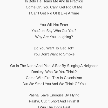
In Beto He Hears Me And In Practice
Come On, You Can’t Get Rid Of Me
I Can’t Get Rid Of It Like Antime
You Will Not Enter
You Just Say Who Cut You?
Why Are You Laughing?
Do You Want To Get Hot?
You Don’t Want To Smoke
Go In The North And Plant A Bar By Stinging A Neighbor
Donkey, Who Do You Think?
Come With Fire, This Is Colonialism
But We Smell You And We Think Of You
Pasha, Save Energies By Flying
Pasha, Cut It Short And Finish It
I Win The Dogs Fast