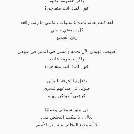
راكن خصومه عالية
اقول لماذا انت متفاجئ؟
لقد كنت بقالة لمدة 6 سنوات ، لكنني ما زلت رائعة
كل سمعني حبيبي
ركن الجميع
أصبحت قهوتي الآن نجمة وأمشي في الممر في سيفي
راكن خصومه عالية
اقول لماذا انت متفاجئ؟
نفعل ما نحرقه البنزين
صوتي في دماغهم قسري
أكرهني آه ولكن مهتم
في بيتو يسمعني وعمليًا
تعال ، لا يمكنك التخلص مني
لا أستطيع التخلص منه مثل الأنتيم