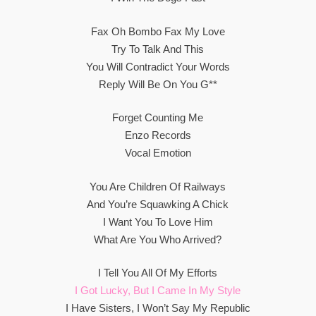
Fax Oh Bombo Fax My Love
Try To Talk And This
You Will Contradict Your Words
Reply Will Be On You G**
Forget Counting Me
Enzo Records
Vocal Emotion
You Are Children Of Railways
And You’re Squawking A Chick
I Want You To Love Him
What Are You Who Arrived?
I Tell You All Of My Efforts
I Got Lucky, But I Came In My Style
I Have Sisters, I Won’t Say My Republic