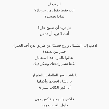
لن تدخل
أنت فقط تقول من جرحك؟
لماذا تضحك؟
هل تريد أن تصبح حارا؟
أنت لا تريد أن تدخن
اذهب إلى الشمال وزرع قضيبًا عن طريق لدغ أحد الجيران
حمار من تعتقد؟
تعالوا بالنار ، هذا استعمار
لكننا نشم رائحتك ونفكر فيك
يا باشا ، وفر الطاقات بالطيران
يا باشا ، اقطعها وأكملها
أنا أفوز الكلاب بسرعة
فاكس يا بومبو فاكس حبي
حاول التحدث وهذا