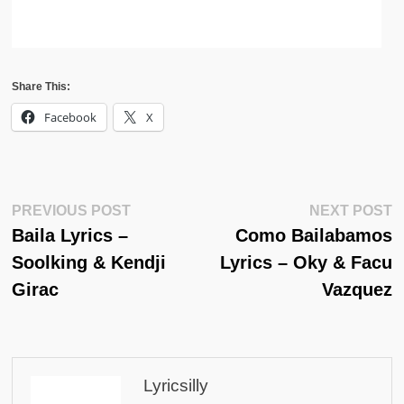
Share This:
Facebook
X
Post
Previous
N
PREVIOUS POST
NEXT POST
Post:
Po
Baila Lyrics –
Como Bailabamos
Navigation
Soolking & Kendji
Lyrics – Oky & Facu
Girac
Vazquez
Lyricsilly