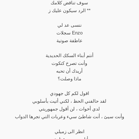
سوف تناقض كلامك
الرد سيكون عليك ز **
ننسى عد لي
سجلات Enzo
عاطفة صوتية
أنتم أبناء السكك الحديدية
وأنت تصرخ كتكوت
أريدك أن تحبه
ماذا وصلت؟
اقول لكم كل جهودي
لقد حالفني الحظ ، لكني أتيت بأسلوبي
لدي أخوات ، لن أقول جمهوريتي
وأنت سيئ ، أنت شاطئ سيء وعربات التي تجرها الدواب
انظر الى زميلي