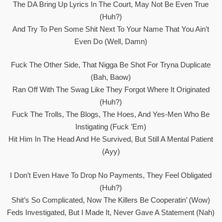
The DA Bring Up Lyrics In The Court, May Not Be Even True
(Huh?)
And Try To Pen Some Shit Next To Your Name That You Ain’t
Even Do (Well, Damn)
Fuck The Other Side, That Nigga Be Shot For Tryna Duplicate
(Bah, Baow)
Ran Off With The Swag Like They Forgot Where It Originated
(Huh?)
Fuck The Trolls, The Blogs, The Hoes, And Yes-Men Who Be
Instigating (Fuck ’em)
Hit Him In The Head And He Survived, But Still A Mental Patient
(Ayy)
I Don’t Even Have To Drop No Payments, They Feel Obligated
(Huh?)
Shit’s So Complicated, Now The Killers Be Cooperatin’ (Wow)
Feds Investigated, But I Made It, Never Gave A Statement (Nah)