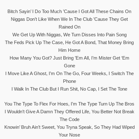
Bitch Sayin’ I Do Too Much ’cause I Got All These Chains On
Niggas Don’t Like When We In The Club ’cause They Get
Rained On
We Get Up With Niggas, We Turn Disses Into Pain Song
The Feds Pick Up The Case, He Got A Bond, That Money Bring
Him Home
How Many You Got? Just Bring ’em All, I’m Mister Get ‘Em
Gone
I Move Like A Ghost, I’m On The Go, Four Weeks, I Switch The
Phone
I Walk In The Club But I Run Shit, No Cap, I Set The Tone
You The Type To Flex For Hoes, I’m The Typе Turn Up The Bros
I Wouldn’t Give A Damn They Offеred Life, You Better Not Break
The Code
Knowin’ Bruh Ain’t Sweet, You Tryna Speak, So They Had Wiped
Your Nose