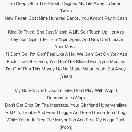
So Deep Off In The Street, I Signed My Life Away To Sellin’
‘bows
New Ferrari Cost Nine Hundred Bands, You Know I Pay It Cash
Kind Of Thick, She Just Missin’ A Lil’, So I Touch Up Her Ass
They Just Spin, I Tell ’em “Spin Again, And Bro, Don’t Leave
Your Mask”
If I Don’t Go, I’m Gon’ Feel Like A Ho, We Gon’ Get On Your Ass
Fuck The Other Side, You Gon’ Get Blitzed For Tryna Mediate
I’m Gon’ Run This Money Up No Matter What, Yeah, Eat Away
(Yeah)
My Bullets Don’t Discriminate, Don’t Play With Wop, I
Demonstrate (Wop)
Don’t Get Shot On The Interstate, Your Girlfriend Hyperventilate
R.I.P. To Trouble And Free Thugger And Free Gunna Too (Thug)
While You At It, Free The Mayor Foo And Free My Nigga Pooh
(Pooh)