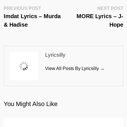
Post
Previous
N
PREVIOUS POST
NEXT POST
Post:
Po
Imdat Lyrics – Murda
MORE Lyrics – J-
Navigation
& Hadise
Hope
Lyricsilly
View All Posts By Lyricsilly →
You Might Also Like