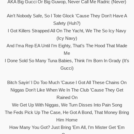
AKA Big Gucci Or Big Guwop, Never Call Me Radric (Never)
Ain’t Nobody Safe, So I Tote Glock ’cause They Don’t Have A
Safety (Huh?)
I Got Killers Strapped All On The Yacht, We The So Icy Navy
(Icy Navy)
And I’ma Rep EA Until I’m Eighty, That’s The Hood That Made
Me
I Done Sold So Many Tuna Babies, Think I’m Born In Grady (It’s
Gucci)
Bitch Sayin’ I Do Too Much ’cause I Got All These Chains On
Niggas Don’t Like When We In The Club ’cause They Get
Rained On
We Get Up With Niggas, We Turn Disses Into Pain Song
The Feds Pick Up The Case, He Got A Bond, That Money Bring
Him Home
How Many You Got? Just Bring ’em All, I’m Mister Get ‘Em