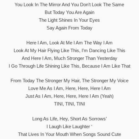
You Look In The Mirror And You Don’t Look The Same
But Today You Are Again
The Light Shines In Your Eyes
Say Again From Today
Here I Am, Look At Me I Am The Way I Am
Look At My Hair Flying Like This, I’m Dancing Like This
And Here I Am, Much Stronger Than Yesterday
I Go Through Life Shining Like This, Because I Am Like That
From Today The Stronger My Hair, The Stronger My Voice
Love Me As I Am, Here, Here, Here I Am
Just As I Am, Here, Here, Here I Am (Yeah)
TINI, TINI, TINI
Long As Life, Hey, Short As Sorrows’
I Laugh Like Laughter ‘
That Lives In Your Mouth When Songs Sound Cute