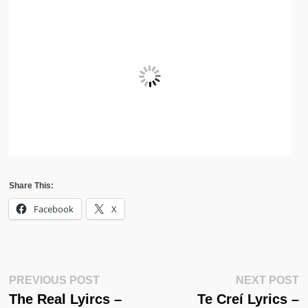
Share This:
Facebook
X
Post
Previous
N
PREVIOUS POST
NEXT POST
Post:
Po
The Real Lyircs –
Te Creí Lyrics –