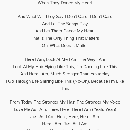
When They Dance My Heart
And What Will They Say I Don’t Care, I Don’t Care
And Let The Songs Play
And Let Them Dance My Heart
That Is The Only Thing That Matters
Oh, What Does It Matter
Here I Am, Look At Me I Am The Way I Am
Look At My Hair Flying Like This, I’m Dancing Like This
And Here I Am, Much Stronger Than Yesterday
I Go Through Life Shining Like This (No-Oh), Because I’m Like
This
From Today The Stronger My Hair, The Stronger My Voice
Love Me As I Am, Here, Here, Here I Am (Yeah, Yeah)
Just As I Am, Here, Here, Here I Am
Here I Am, Just As I Am