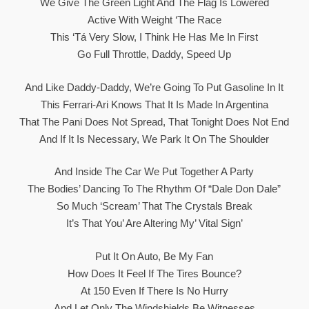
We Give The Green Light And The Flag Is Lowered
Active With Weight ‘the Race
This ‘tá Very Slow, I Think He Has Me In First
Go Full Throttle, Daddy, Speed Up
And Like Daddy-Daddy, We’re Going To Put Gasoline In It
This Ferrari-Ari Knows That It Is Made In Argentina
That The Pani Does Not Spread, That Tonight Does Not End
And If It Is Necessary, We Park It On The Shoulder
And Inside The Car We Put Together A Party
The Bodies’ Dancing To The Rhythm Of “Dale Don Dale”
So Much ‘scream’ That The Crystals Break
It’s That You’ Are Altering My’ Vital Sign’
Put It On Auto, Be My Fan
How Does It Feel If The Tires Bounce?
At 150 Even If There Is No Hurry
And Let Only The Windshields Be Witnesses