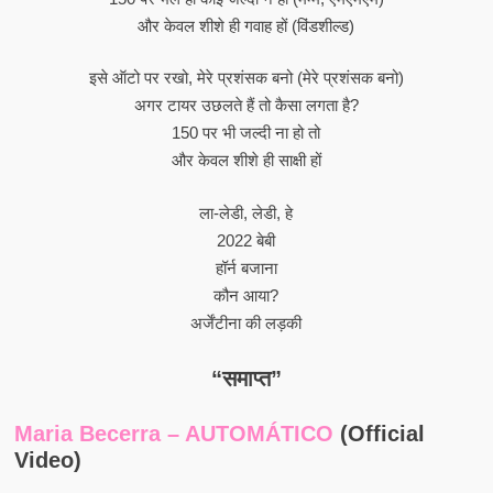
और केवल शीशे ही गवाह हों (विंडशील्ड)
इसे ऑटो पर रखो, मेरे प्रशंसक बनो (मेरे प्रशंसक बनो)
अगर टायर उछलते हैं तो कैसा लगता है?
150 पर भी जल्दी ना हो तो
और केवल शीशे ही साक्षी हों
ला-लेडी, लेडी, हे
2022 बेबी
हॉर्न बजाना
कौन आया?
अर्जेंटीना की लड़की
“समाप्त”
Maria Becerra – AUTOMÁTICO
(Official
Video)