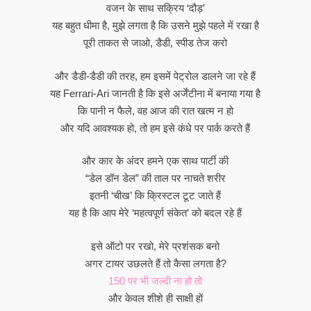
वजन के साथ सक्रिय ‘दौड़’
यह बहुत धीमा है, मुझे लगता है कि उसने मुझे पहले में रखा है
पूरी ताकत से जाओ, डैडी, स्पीड तेज करो
और डैडी-डैडी की तरह, हम इसमें पेट्रोल डालने जा रहे हैं
यह Ferrari-Ari जानती है कि इसे अर्जेंटीना में बनाया गया है
कि पानी न फैले, वह आज की रात खत्म न हो
और यदि आवश्यक हो, तो हम इसे कंधे पर पार्क करते हैं
और कार के अंदर हमने एक साथ पार्टी की
“डेल डॉन डेल” की ताल पर नाचते शरीर
इतनी ‘चीख’ कि क्रिस्टल टूट जाते हैं
यह है कि आप मेरे ‘महत्वपूर्ण संकेत’ को बदल रहे हैं
इसे ऑटो पर रखो, मेरे प्रशंसक बनो
अगर टायर उछलते हैं तो कैसा लगता है?
150 पर भी जल्दी ना हो तो
और केवल शीशे ही साक्षी हों