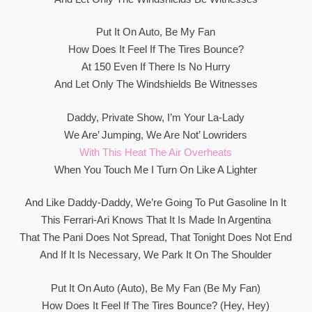
Put It On Auto, Be My Fan
How Does It Feel If The Tires Bounce?
At 150 Even If There Is No Hurry
And Let Only The Windshields Be Witnesses
Daddy, Private Show, I’m Your La-Lady
We Are’ Jumping, We Are Not’ Lowriders
With This Heat The Air Overheats
When You Touch Me I Turn On Like A Lighter
And Like Daddy-Daddy, We’re Going To Put Gasoline In It
This Ferrari-Ari Knows That It Is Made In Argentina
That The Pani Does Not Spread, That Tonight Does Not End
And If It Is Necessary, We Park It On The Shoulder
Put It On Auto (Auto), Be My Fan (Be My Fan)
How Does It Feel If The Tires Bounce? (Hey, Hey)