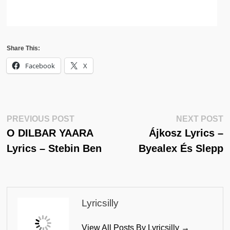
Share This:
Facebook
X
Post
Previous
N
PREVIOUS POST
NEXT POST
Post:
Po
O DILBAR YAARA
Ájkosz Lyrics –
Navigation
Lyrics – Stebin Ben
Byealex És Slepp
Lyricsilly
View All Posts By Lyricsilly →