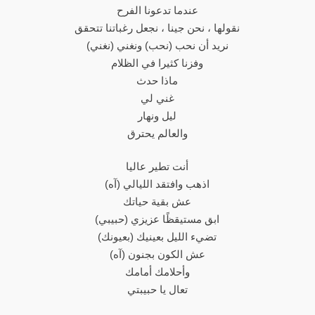
عندما تدعونا الفرح
نقولها ، نحن جينا ، نجعل رغباتنا تتحقق
نريد أن نحب (نحب) ونغني (نغني)
وفزنا كثيرا في الظلام
ماذا حدث
غني لي
ليل ونهار
والعالم يحترق
أنت تطير عاليا
اذهب وافتقد الليالي (آه)
عش بقية حياتك
(حبيبي) ابق مستيقظًا عزيزي
(بعيونك) تضيء الليل بعينيك
عش الكون بجنون (آه)
وأحلامك أمامك
تعال يا حبيبتي