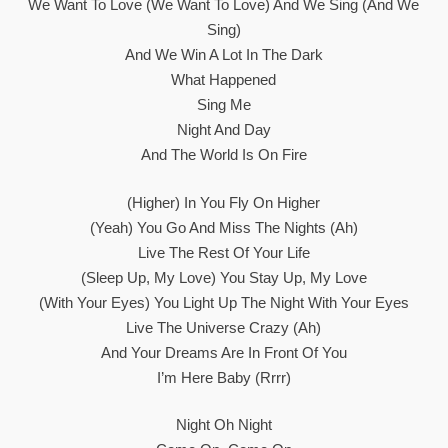
We Want To Love (we Want To Love) And We Sing (and We
Sing)
And We Win A Lot In The Dark
What Happened
Sing Me
Night And Day
And The World Is On Fire
(Higher) In You Fly On Higher
(Yeah) You Go And Miss The Nights (Ah)
Live The Rest Of Your Life
(Sleep Up, My Love) You Stay Up, My Love
(With Your Eyes) You Light Up The Night With Your Eyes
Live The Universe Crazy (Ah)
And Your Dreams Are In Front Of You
I’m Here Baby (Rrrr)
Night Oh Night