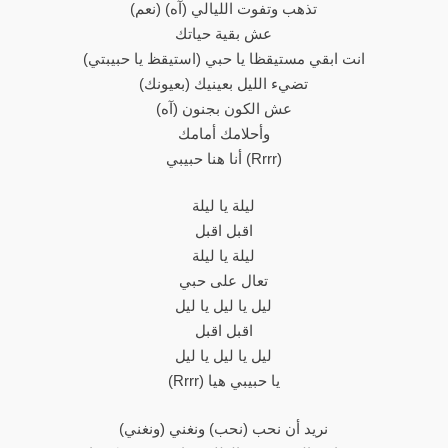
(نعم) تذهب وتفوت الليالي (آه)
عش بقية حياتك
(استيقظ يا حبيبتي) انت ابقي مستيقظا يا حبي
(بعيونك) تضيء الليل بعينيك
عش الكون بجنون (آه)
وأحلامك أمامك
أنا هنا حبيبي (Rrrr)
ليلة يا ليلة
اقبل اقبل
ليلة يا ليلة
تعال على حبي
ليل يا ليل يا ليل
اقبل اقبل
ليل يا ليل يا ليل
(Rrrr) يا حبيبي هيا
نريد أن نحب (نحب) ونغني (ونغني)