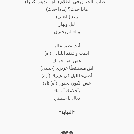
(واه – نذهب كثيرًا) ونصاب بالجنون في الظلام
(ماذا حدث) ماذا حدث؟
(بانغني) بينغ
ليل ونهار
والعالم يحترق
أنت تطير عاليا
اذهب وافتقد الليالي (آه)
عش بقية حياتك
(حبيبي) ابق مستيقظًا عزيزي
(أوه) أضيء الليل في عينيك
(آه) عش الكون بجنون (آه)
وأحلامك أمامك
تعال يا حبيبتي
“النهاية”
(हिंदी में)