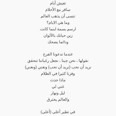
تعيش أيام
سافر مع الأحلام
ننسى أن يذهب العالم
وما هي الايام؟
ارسم بسمة اينما كانت
زين حياتك بالألوان
ودائما يضحك
عندما تدعونا الفرح
نقولها ، نحن جينا ، نجعل رغباتنا تتحقق
نريد أن نحب (نريد أن نحب) ونغني (ونغني)
وفزنا كثيرا في الظلام
ماذا حدث
غني لي
ليل ونهار
والعالم يحترق
(أعلى) في تطير أعلى