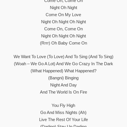
Come On, Come On
Night Oh Night
Come On My Love
Night Oh Night Oh Night
Come On, Come On
Night Oh Night Oh Night
(Rrrr) Oh Baby Come On
We Want To Love (to Love) And To Sing (and To Sing)
(woah – We Go A Lot) And We Go Crazy In The Dark
(What Happened) What Happened?
(Bangni) Binging
Night And Day
And The World Is On Fire
You Fly High
Go And Miss Nights (Ah)
Live The Rest Of Your Life
(darling) Stay Up Darling