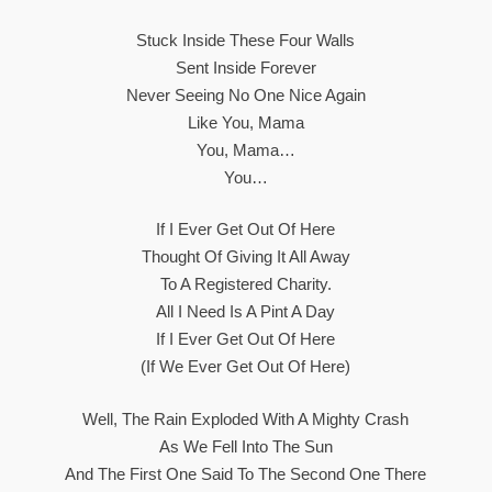
Stuck Inside These Four Walls
Sent Inside Forever
Never Seeing No One Nice Again
Like You, Mama
You, Mama…
You…
If I Ever Get Out Of Here
Thought Of Giving It All Away
To A Registered Charity.
All I Need Is A Pint A Day
If I Ever Get Out Of Here
(if We Ever Get Out Of Here)
Well, The Rain Exploded With A Mighty Crash
As We Fell Into The Sun
And The First One Said To The Second One There