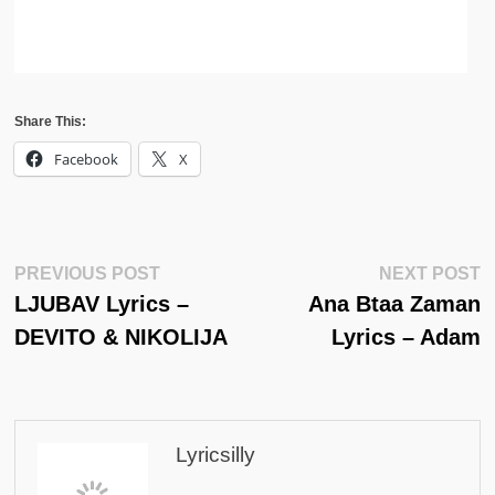
Share This:
Facebook
X
Post
Previous
N
PREVIOUS POST
NEXT POST
Post:
Po
LJUBAV Lyrics –
Ana Btaa Zaman
Navigation
DEVITO & NIKOLIJA
Lyrics – Adam
Lyricsilly