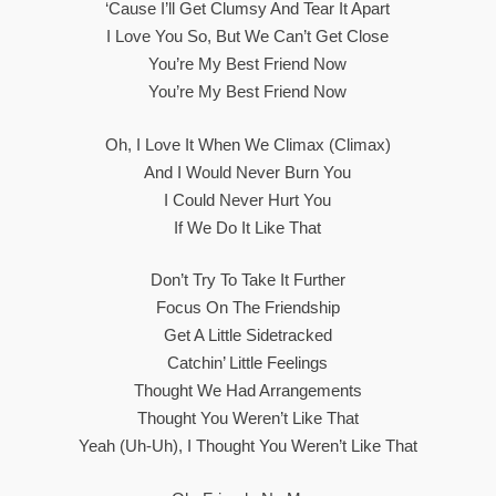
‘Cause I’ll Get Clumsy And Tear It Apart
I Love You So, But We Can’t Get Close
You’re My Best Friend Now
You’re My Best Friend Now
Oh, I Love It When We Climax (Climax)
And I Would Never Burn You
I Could Never Hurt You
If We Do It Like That
Don’t Try To Take It Further
Focus On The Friendship
Get A Little Sidetracked
Catchin’ Little Feelings
Thought We Had Arrangements
Thought You Weren’t Like That
Yeah (Uh-Uh), I Thought You Weren’t Like That