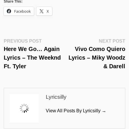
Share This:
Facebook
X
Post
Previous
N
PREVIOUS POST
NEXT POST
Post:
Po
Here We Go… Again
Vivo Como Quiero
Navigation
Lyrics – The Weeknd
Lyrics – Miky Woodz
Ft. Tyler
& Darell
Lyricsilly
View All Posts By Lyricsilly →