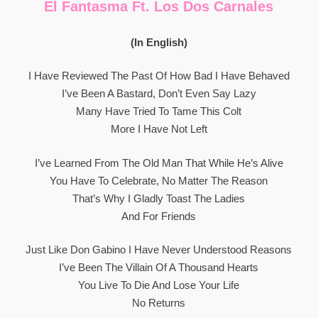
El Fantasma Ft. Los Dos Carnales
(In English)
I Have Reviewed The Past Of How Bad I Have Behaved
I’ve Been A Bastard, Don’t Even Say Lazy
Many Have Tried To Tame This Colt
More I Have Not Left
I’ve Learned From The Old Man That While He’s Alive
You Have To Celebrate, No Matter The Reason
That’s Why I Gladly Toast The Ladies
And For Friends
Just Like Don Gabino I Have Never Understood Reasons
I’ve Been The Villain Of A Thousand Hearts
You Live To Die And Lose Your Life
No Returns