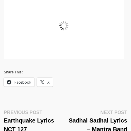
Share This:
Facebook
X
Post
Previous
N
PREVIOUS POST
NEXT POST
Post:
Po
Earthquake Lyrics –
Sadhai Sadhai Lyrics
Navigation
NCT 127
– Mantra Band