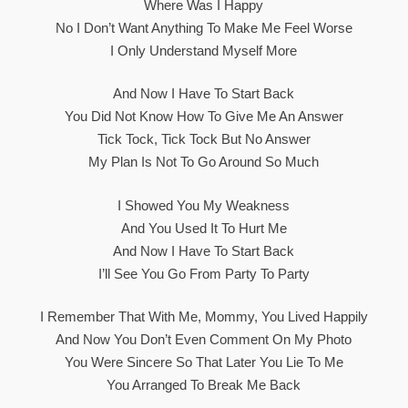
Where Was I Happy
No I Don’t Want Anything To Make Me Feel Worse
I Only Understand Myself More
And Now I Have To Start Back
You Did Not Know How To Give Me An Answer
Tick Tock, Tick Tock But No Answer
My Plan Is Not To Go Around So Much
I Showed You My Weakness
And You Used It To Hurt Me
And Now I Have To Start Back
I’ll See You Go From Party To Party
I Remember That With Me, Mommy, You Lived Happily
And Now You Don’t Even Comment On My Photo
You Were Sincere So That Later You Lie To Me
You Arranged To Break Me Back