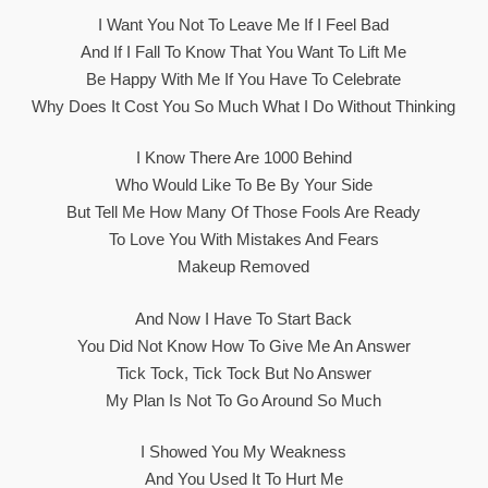
I Want You Not To Leave Me If I Feel Bad
And If I Fall To Know That You Want To Lift Me
Be Happy With Me If You Have To Celebrate
Why Does It Cost You So Much What I Do Without Thinking
I Know There Are 1000 Behind
Who Would Like To Be By Your Side
But Tell Me How Many Of Those Fools Are Ready
To Love You With Mistakes And Fears
Makeup Removed
And Now I Have To Start Back
You Did Not Know How To Give Me An Answer
Tick Tock, Tick Tock But No Answer
My Plan Is Not To Go Around So Much
I Showed You My Weakness
And You Used It To Hurt Me