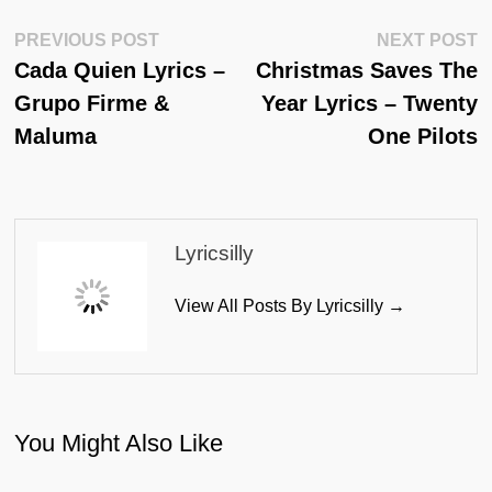
Post
Previous
N
PREVIOUS POST
NEXT POST
Post:
Po
Cada Quien Lyrics –
Christmas Saves The
Navigation
Grupo Firme &
Year Lyrics – Twenty
Maluma
One Pilots
Lyricsilly
View All Posts By Lyricsilly →
You Might Also Like