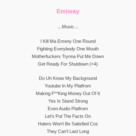
Emiway
…Music…
I Kill Ma Emeny One Round
Fighting Everybody One Mouth
Motherfuckers Trynna Put Me Down
Get Ready For Shutdown (×4)
Do Uh Know My Background
Youtube In My Platfrom
Making F**king Money Out Of It
Yes Is Stand Strong
Even Audio Platfrom
Let’s Put The Facts On
Haters Won’t Be Satisfied Coz
They Can’t Last Long