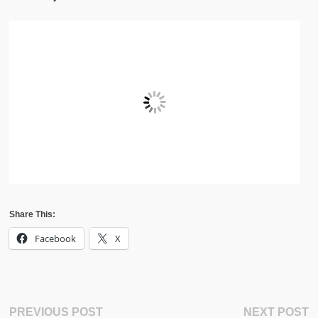
Share This:
Facebook
X
Post
Previous
N
PREVIOUS POST
NEXT POST