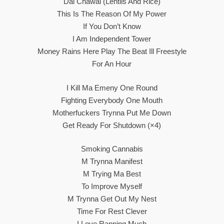
Dal Chawal (Lentils And Rice)
This Is The Reason Of My Power
If You Don’t Know
I Am Independent Tower
Money Rains Here Play The Beat Ill Freestyle
For An Hour
I Kill Ma Emeny One Round
Fighting Everybody One Mouth
Motherfuckers Trynna Put Me Down
Get Ready For Shutdown (×4)
Smoking Cannabis
M Trynna Manifest
M Trying Ma Best
To Improve Myself
M Trynna Get Out My Nest
Time For Rest Clever
I Love Rapping Much