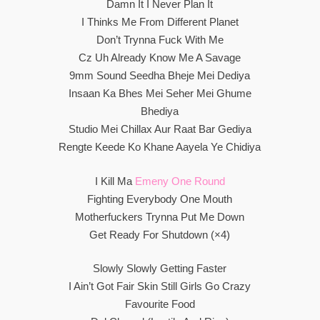
Damn It I Never Plan It
I Thinks Me From Different Planet
Don’t Trynna Fuck With Me
Cz Uh Already Know Me A Savage
9mm Sound Seedha Bheje Mei Dediya
Insaan Ka Bhes Mei Seher Mei Ghume
Bhediya
Studio Mei Chillax Aur Raat Bar Gediya
Rengte Keede Ko Khane Aayela Ye Chidiya
I Kill Ma
Emeny One Round
Fighting Everybody One Mouth
Motherfuckers Trynna Put Me Down
Get Ready For Shutdown (×4)
Slowly Slowly Getting Faster
I Ain’t Got Fair Skin Still Girls Go Crazy
Favourite Food