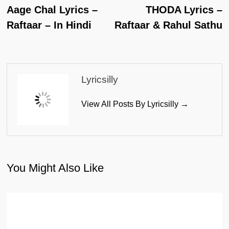
Post:
Po
Aage Chal Lyrics –
THODA Lyrics –
Navigation
Raftaar – In Hindi
Raftaar & Rahul Sathu
Lyricsilly
View All Posts By Lyricsilly →
You Might Also Like