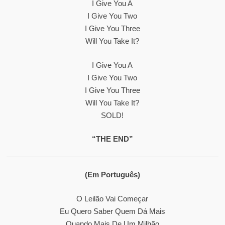
I Give You A
I Give You Two
I Give You Three
Will You Take It?
I Give You A
I Give You Two
I Give You Three
Will You Take It?
SOLD!
“THE END”
(Em Português)
O Leilão Vai Começar
Eu Quero Saber Quem Dá Mais
Quando Mais De Um Milhão