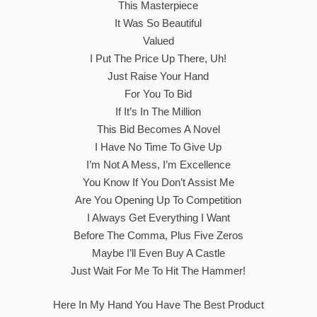
This Masterpiece
It Was So Beautiful
Valued
I Put The Price Up There, Uh!
Just Raise Your Hand
For You To Bid
If It’s In The Million
This Bid Becomes A Novel
I Have No Time To Give Up
I’m Not A Mess, I’m Excellence
You Know If You Don’t Assist Me
Are You Opening Up To Competition
I Always Get Everything I Want
Before The Comma, Plus Five Zeros
Maybe I’ll Even Buy A Castle
Just Wait For Me To Hit The Hammer!
Here In My Hand You Have The Best Product