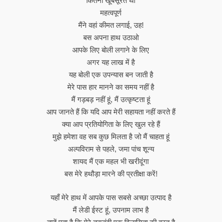
कितनी खूबसूरत थी
महत्वपूर्ण
मैंने वहां कीमत लगाई, उह!
बस अपना हाथ उठाओ
आपके लिए बोली लगाने के लिए
अगर यह लाख में है
यह बोली एक उपन्यास बन जाती है
मेरे पास हार मानने का समय नहीं है
मैं गड़बड़ नहीं हूं, मैं उत्कृष्टता हूं
आप जानते हैं कि यदि आप मेरी सहायता नहीं करते हैं
क्या आप प्रतियोगिता के लिए खुल रहे हैं
मुझे हमेशा वह सब कुछ मिलता है जो मैं चाहता हूं
अल्पविराम से पहले, जमा पांच शून्य
शायद मैं एक महल भी खरीदूंगा
बस मेरे हथौड़ा मारने की प्रतीक्षा करें!
यहाँ मेरे हाथ में आपके पास सबसे अच्छा उत्पाद है
मैं लेडी ईस्ट हूं, उपनाम लाभ है