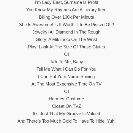
I’m Lady East, Surname Is Profit
You Know My Rhymes Are A Luxury Item
Billing Over 100k Per Minute
She Is Awesome! Is It Worth It To Be Pissed Off?
Jewelry! All Diamond In The Rough
Glory! A Mikimoto On The Wrist
Play! Look At The Size Of Those Glutes
O!
Talk To Me, Baby
Tell Me What I Can Do For You
I Can Put Your Name Shining
At The Most Expensive Time On TV
O!
Hermes’ Costume
Closet On TVZ
It’s Just That My Groove Is Valued
And There’s Too Much Gold To Have To Hide, Yuh!