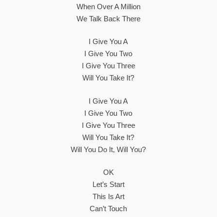
When Over A Million
We Talk Back There
I Give You A
I Give You Two
I Give You Three
Will You Take It?
I Give You A
I Give You Two
I Give You Three
Will You Take It?
Will You Do It, Will You?
OK
Let’s Start
This Is Art
Can’t Touch