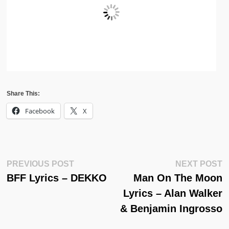
Share This:
Facebook
X
Post
Previous
N
PREVIOUS POST
NEXT POST
Post:
Po
BFF Lyrics – DEKKO
Man On The Moon
Navigation
Lyrics – Alan Walker
& Benjamin Ingrosso