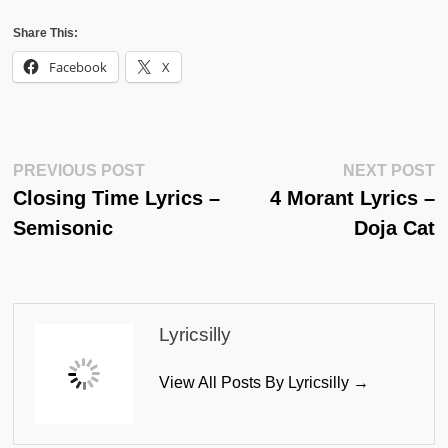
Share This:
Facebook
X
Post
Previous
N
PREVIOUS POST
NEXT POST
Post:
Po
Closing Time Lyrics –
4 Morant Lyrics –
Navigation
Semisonic
Doja Cat
Lyricsilly
View All Posts By Lyricsilly →