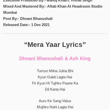
Executive Produced By:- Manoj Khatri, Vishal Singh
Mixed And Mastered By:- Aftab Khan At Headroom Studio
Mumbai
Post By:- Dhvani Bhanushali
Released Date:- 1 Dec 2021
“Mera Yaar Lyrics”
Dhvani Bhanushali & Ash King
Tumse Milna Julna Bhi
Kyun Galat Lagta Hai
Fir Kyun Hi Tujhko Paane Ka
Dil Karta Hai
Auro Ke Sang Vaisa
Mujhko Nahi Lagta Hai