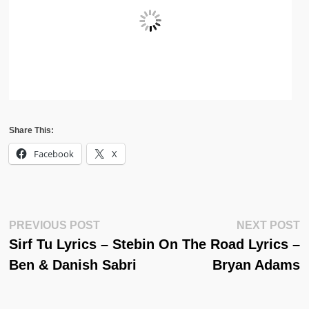
Share This:
Facebook
X
Post
Previous
N
PREVIOUS POST
NEXT POST
Post:
Po
Sirf Tu Lyrics – Stebin
On The Road Lyrics –
Navigation
Ben & Danish Sabri
Bryan Adams