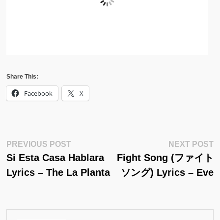
Share This:
Facebook
X
Post
Previous
N
PREVIOUS POST
NEXT POST
Post:
Po
Si Esta Casa Hablara
Fight Song (ファイト
Navigation
Lyrics – The La Planta
ソング) Lyrics – Eve