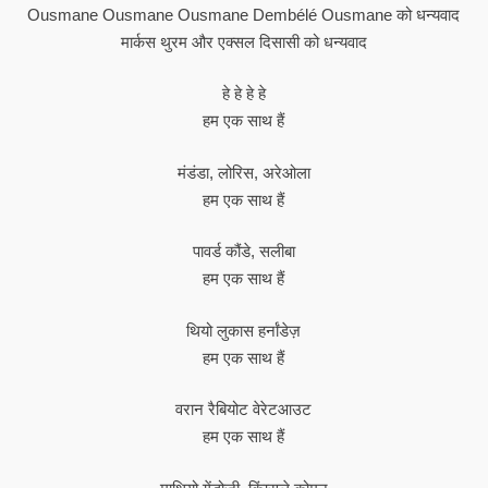
Ousmane Ousmane Ousmane Dembélé Ousmane को धन्यवाद
मार्कस थुरम और एक्सल दिसासी को धन्यवाद
हे हे हे हे
हम एक साथ हैं
मंडंडा, लोरिस, अरेओला
हम एक साथ हैं
पावर्ड कौंडे, सलीबा
हम एक साथ हैं
थियो लुकास हर्नांडेज़
हम एक साथ हैं
वरान रैबियोट वेरेटआउट
हम एक साथ हैं