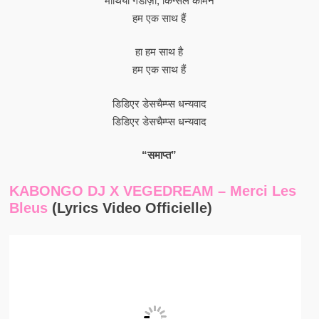
माथियो गेंडोज़ी, किंग्सले कोमन
हम एक साथ हैं
हा हम साथ है
हम एक साथ हैं
डिडिएर डेसचैम्प्स धन्यवाद
डिडिएर डेसचैम्प्स धन्यवाद
“समाप्त”
KABONGO DJ X VEGEDREAM – Merci Les
Bleus
(lyrics Video Officielle)