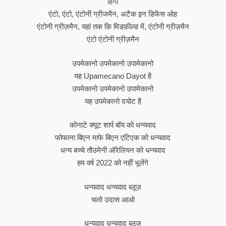
हिगी
एंटो, एंटो, एंटोनी ग्रीजमैन, अटैक इन डिफेंस ओह
एंटोनी ग्रीज़मैन, यहां तक कि मिडफ़ील्ड में, एंटोनी ग्रीज़मैन
एंटो एंटोनी ग्रीज़मैन
उपमेकानो उपमेकानो उपामेकानो
यह Upamecano Dayot है
उपमेकानो उपमेकानो उपामेकानो
यह उपमेकानो दयोट है
कोनाटे क्यूट शार्प बॉय को धन्यवाद
फोफाना बिएन माफे बिएन एटिएक को धन्यवाद
धन्य बच्चे तौउमेनी ऑरेलियन को धन्यवाद
हम वर्ष 2022 को नहीं भूलेंगे
धन्यवाद धन्यवाद ब्लूज़
चलो उदास आओ
धन्यवाद धन्यवाद ब्लूज़