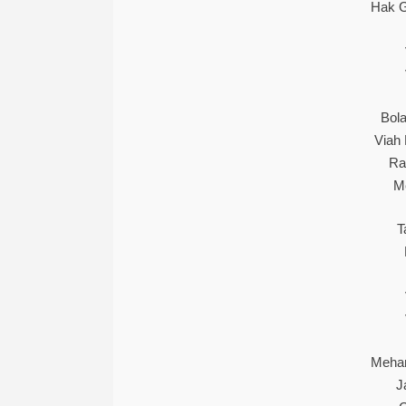
Hak G
Bola
Viah
Ra
M
T
Mehan
J