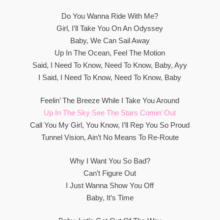
Do You Wanna Ride With Me?
Girl, I’ll Take You On An Odyssey
Baby, We Can Sail Away
Up In The Ocean, Feel The Motion
Said, I Need To Know, Need To Know, Baby, Ayy
I Said, I Need To Know, Need To Know, Baby
Feelin’ The Breeze While I Take You Around
Up In The Sky See The Stars Comin’ Out
Call You My Girl, You Know, I’ll Rep You So Proud
Tunnel Vision, Ain’t No Means To Re-Routе
Why I Want You So Bad?
Can’t Figure Out
I Just Wanna Show You Off
Baby, It’s Time