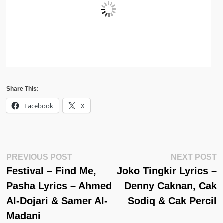
Share This:
Facebook
X
Post
Previous
N
PREVIOUS POST
NEXT POST
Post:
Po
Festival – Find Me,
Joko Tingkir Lyrics –
Navigation
Pasha Lyrics – Ahmed
Denny Caknan, Cak
Al-Dojari & Samer Al-
Sodiq & Cak Percil
Madani