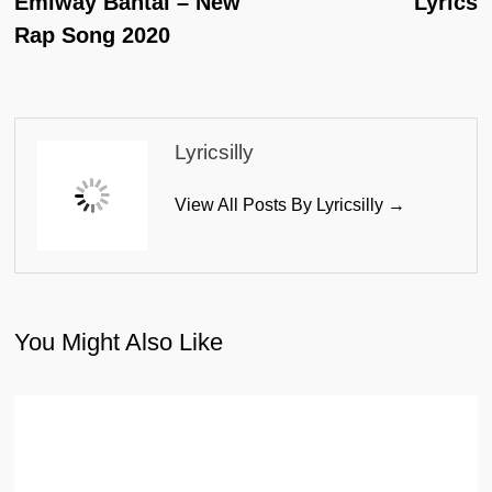
Emiway Bantai – New
Lyrics
Rap Song 2020
Lyricsilly
View All Posts By Lyricsilly →
You Might Also Like