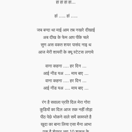
हा हा हा हा…
हां ….. हां …..
जब बन्दा था माई आम तब नखरे दीखाई
अब दीख के फेम आप पीके चले
सुण अस वकत शयर पासंद नाइ थ
आज मेरी शायरी के क्यू स्टेटस लगाये
वाना कहना …. हर दिन …
आई नीड यअ …. माय बाए …
वाना कहना …. हर दिन …
आई नीड यअ …. माय बाए …
रंग है सवाला प्रति दिल मेरा गोरा
कुडियों का दिल आज तक नहीं तोड़ा
पीठ पेछे भोकने वाले समें कामपते है
खुदा का बाना लिया एसा मैना आभा
एक है शेयरर लूग 10 शकल के