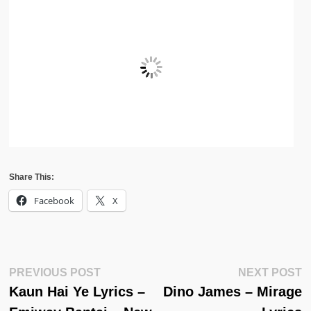
Share This:
Facebook
X
Post
Previous
N
PREVIOUS POST
NEXT POST
Post:
Po
Kaun Hai Ye Lyrics –
Dino James – Mirage
Navigation