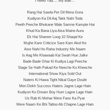
I Need Yaa…. My Bae…
Rang Hai Sawla Per Dil Mera Gora
Kudiyon Ka Dil Aaj Takk Nahi Toda
Peeth Peeche Bhokane Wale Samne Kampte Hai
Khud Ka Bana Liya Aisa Maine Aura
Ek Hai Shareer Loog 10 Shaqal Ke
Mujhe Kare Criticize Sare Kam Akel Ke
Aise Nahi Ho Raha Industry Me Naam
Is Aag Me Khawaab Kai Swah Hue Jalke
Bade Bade Ghar Ki Kudiya Lagi Peeche
Stage Se Hath Pakad Ke Neeche Ko Kheeche
International Show Kiya Sold Out
Naters Ki Hawa Tight Nikal Gaye Doubt
Meri Dekh Success Haters Jagne Lage Hain
Kudiyon Ko Dream Boy Hum Lagne Lage Hain
Us Rab Ki Mehar Mere Fans Ka Pyar
Mere Naam Ke Bhi Tattoo Ab Chapne Lage Hain