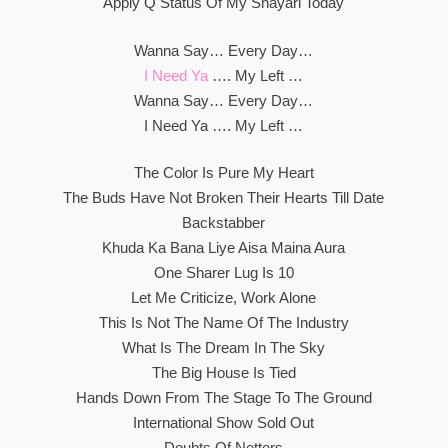
Apply Q Status Of My Shayari Today
Wanna Say… Every Day…
I Need Ya
…. My Left …
Wanna Say… Every Day…
I Need Ya …. My Left …
The Color Is Pure My Heart
The Buds Have Not Broken Their Hearts Till Date
Backstabber
Khuda Ka Bana Liye Aisa Maina Aura
One Sharer Lug Is 10
Let Me Criticize, Work Alone
This Is Not The Name Of The Industry
What Is The Dream In The Sky
The Big House Is Tied
Hands Down From The Stage To The Ground
International Show Sold Out
Doubts Of Netters