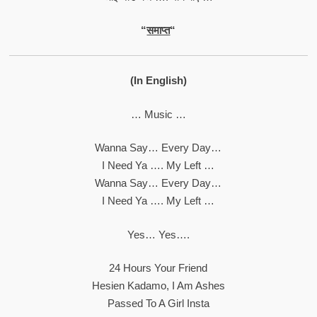
“
समाप्त
“
(In English)
… Music …
Wanna Say… Every Day…
I Need Ya …. My Left …
Wanna Say… Every Day…
I Need Ya …. My Left …
Yes… Yes….
24 Hours Your Friend
Hesien Kadamo, I Am Ashes
Passed To A Girl Insta