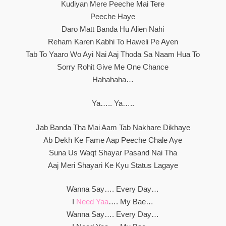
Kudiyan Mere Peeche Mai Tere
Peeche Haye
Daro Matt Banda Hu Alien Nahi
Reham Karen Kabhi To Haweli Pe Ayen
Tab To Yaaro Wo Ayi Nai Aaj Thoda Sa Naam Hua To
Sorry Rohit Give Me One Chance
Hahahaha…
Ya….. Ya…..
Jab Banda Tha Mai Aam Tab Nakhare Dikhaye
Ab Dekh Ke Fame Aap Peeche Chale Aye
Suna Us Waqt Shayar Pasand Nai Tha
Aaj Meri Shayari Ke Kyu Status Lagaye
Wanna Say…. Every Day…
I
Need Yaa
…. My Bae…
Wanna Say…. Every Day…