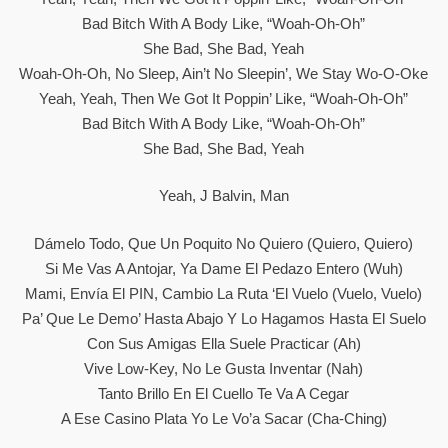
Bad Bitch With A Body Like, “Woah-Oh-Oh”
She Bad, She Bad, Yeah
Woah-Oh-Oh, No Sleep, Ain’t No Sleepin’, We Stay Wo-O-Oke
Yeah, Yeah, Then We Got It Poppin’ Like, “Woah-Oh-Oh”
Bad Bitch With A Body Like, “Woah-Oh-Oh”
She Bad, She Bad, Yeah
Yeah, J Balvin, Man
Dámelo Todo, Que Un Poquito No Quiero (Quiero, Quiero)
Si Me Vas A Antojar, Ya Dame El Pedazo Entero (Wuh)
Mami, Envía El PIN, Cambio La Ruta ‘el Vuelo (Vuelo, Vuelo)
Pa’ Que Le Demo’ Hasta Abajo Y Lo Hagamos Hasta El Suelo
Con Sus Amigas Ella Suele Practicar (Ah)
Vive Low-Key, No Le Gusta Inventar (Nah)
Tanto Brillo En El Cuello Te Va A Cegar
A Ese Casino Plata Yo Le Vo’a Sacar (Cha-Ching)