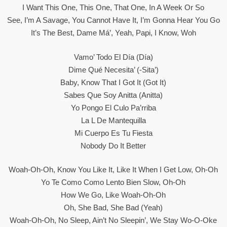
I Want This One, This One, That One, In A Week Or So
See, I’m A Savage, You Cannot Have It, I’m Gonna Hear You Go
It’s The Best, Dame Má’, Yeah, Papi, I Know, Woh
Vamo’ Todo El Día (Día)
Dime Qué Necesita’ (-Sita’)
Baby, Know That I Got It (Got It)
Sabes Que Soy Anitta (Anitta)
Yo Pongo El Culo Pa’rriba
La L De Mantequilla
Mi Cuerpo Es Tu Fiesta
Nobody Do It Better
Woah-Oh-Oh, Know You Like It, Like It When I Get Low, Oh-Oh
Yo Te Como Como Lento Bien Slow, Oh-Oh
How We Go, Like Woah-Oh-Oh
Oh, She Bad, She Bad (Yeah)
Woah-Oh-Oh, No Sleep, Ain’t No Sleepin’, We Stay Wo-O-Oke