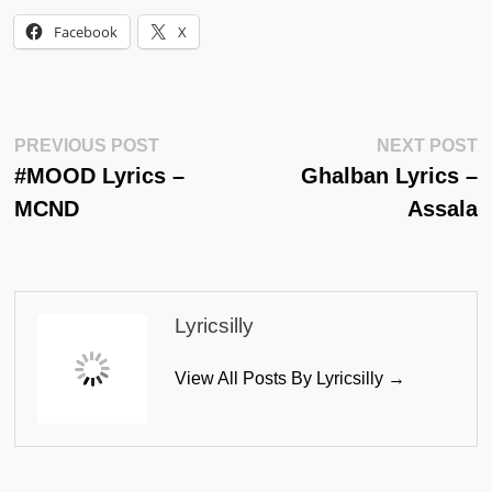
Facebook
X
Post
Previous
N
PREVIOUS POST
NEXT POST
Post:
Po
#MOOD Lyrics –
Ghalban Lyrics –
Navigation
MCND
Assala
Lyricsilly
View All Posts By Lyricsilly →