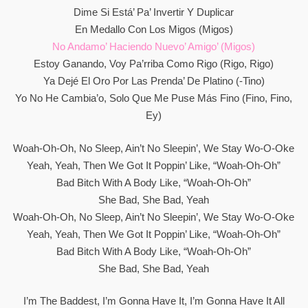
Dime Si Está’ Pa’ Invertir Y Duplicar
En Medallo Con Los Migos (Migos)
No Andamo’ Haciendo Nuevo’ Amigo’ (Migos)
Estoy Ganando, Voy Pa’rriba Como Rigo (Rigo, Rigo)
Ya Dejé El Oro Por Las Prenda’ De Platino (-Tino)
Yo No He Cambia’o, Solo Que Me Puse Más Fino (Fino, Fino,
Ey)
Woah-Oh-Oh, No Sleep, Ain’t No Sleepin’, We Stay Wo-O-Oke
Yeah, Yeah, Then We Got It Poppin’ Like, “Woah-Oh-Oh”
Bad Bitch With A Body Like, “Woah-Oh-Oh”
She Bad, She Bad, Yeah
Woah-Oh-Oh, No Sleep, Ain’t No Sleepin’, We Stay Wo-O-Oke
Yeah, Yeah, Then We Got It Poppin’ Like, “Woah-Oh-Oh”
Bad Bitch With A Body Like, “Woah-Oh-Oh”
She Bad, She Bad, Yeah
I’m The Baddest, I’m Gonna Have It, I’m Gonna Have It All