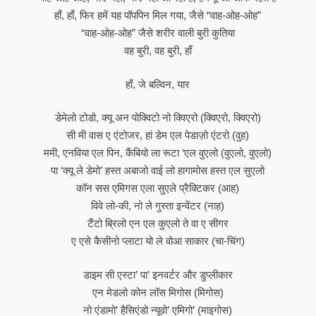
हाँ, हाँ, फिर हमें यह पॉपपिन मिल गया, जैसे “वाह-ओह-ओह”
“वाह-ओह-ओह” जैसे शरीर वाली बुरी कुतिया
वह बुरी, वह बुरी, हाँ
हाँ, जे बल्विन, यार
डेमेलो टोडो, क्यू अन पोक्विटो नो क्विएरो (क्विएरो, क्विएरो)
सी मी वास ए एंटोजर, हां डेम एल पेडाज़ो एंटरो (वुह)
ममी, एनविया एल पिन, कैंबियो ला रूटा ‘एल वुएलो (वुएलो, वुएलो)
पा ‘क्यू ले डेमो’ हस्त अबाजो वाई लो हागामोस हस्त एल सुएलो
कॉन सस एमिगस एला सुएले प्रैक्टिकर (आह)
विवे लो-की, नो ले गुस्ता इन्वेंटर (नाह)
टैंटो ब्रिलो एन एल कुएलो ते वा ए सीगर
ए एसे कैसीनो प्लाटा यो ले वोआ साकार (चा-चिंग)
डाइम सी एस्टा’ पा’ इनवर्टर और डुप्लीकार
एन मेडलो कोन लॉस मिगोस (मिगोस)
नो एंडामो’ हैसिएंडो न्यूवो’ एमिगो’ (माइगोस)