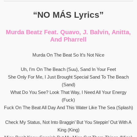
“NO MÁS Lyrics”
Murda Beatz Feat. Quavo, J. Balvin, Anitta,
And Pharrell
Murda On The Beat So It’s Not Nice
Uh, I’m On The Beach (Suu), Sand In Your Feet
She Only For Me, I Just Brought Special Sand To The Beach
(Sand)
What Do You See? Look That Way, I Need All Your Energy
(Fuck)
Fuck On The Beat All Day And This Water Like The Sea (Splash)
Check My Status, Not Into Braggin’ But You Steppin’ Out With A
King (King)