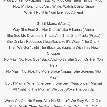
Migo Don’t Know Spanish But My Migo Got Them Things (Migo)
Now My Diamonds Very White, Watch It Sing (Sing)
When I Put It In Your Life, You A Fiend
Go Lil’ Mama (Mama)
Way She Feel Got Her Dancin’ Like Rihanna (‘Anna)
She See Me Dressed In Prada And Then She Prada (Prada)
She Drinkin’ Reposado (Tequilla), Like It’s Water (The Drank)
Then Wе Gon’ Light The Block Up (Light It) With This New
Chopper
No Más (No, No), Goin’ Back And Forth, Shе Got It On Her (On
Her)
No Más, (No, No), No More Broke Niggas, She Scream, “No
Más”
Go Lil’ Mama, When She See It, She Say, “Anaconda” (Mama)
All Night To The Mornin’, We Just Woke The Sun Up
Woah-Oh-Oh, No Sleep, Ain’t No Sleepin’, We Stay Wo-O-Oke
Yeah, Yeah, Then We Got It Poppin’ Like, “Woah-Oh-Oh”