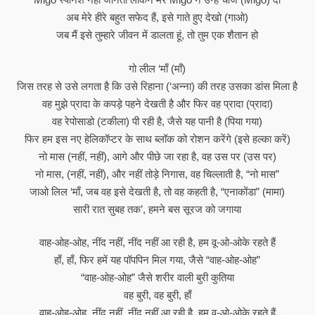
अब मेरे हीरे बहुत सफेद हैं, इसे गाते हुए देखो (गाओ)
जब मैं इसे तुम्हारे जीवन में डालता हूं, तो तुम एक शैतान हो
गो लील ‘माँ (माँ)
जिस तरह से उसे लगता है कि उसे रिहाना (‘अन्ना) की तरह उसका डांस मिला है
वह मुझे प्रादा के कपड़े पहने देखती है और फिर वह प्रादा (प्रादा)
वह रेपोसाडो (टकीला) पी रही है, जैसे यह पानी है (पिया गया)
फिर हम इस नए हेलिकॉप्टर के साथ ब्लॉक को रोशन करेंगे (इसे हल्का करें)
नो मास (नहीं, नहीं), आगे और पीछे जा रहा है, वह उस पर (उस पर)
नो मास, (नहीं, नहीं), और नहीं तोड़े निगास, वह चिल्लाती है, “नो मास”
जाओ लिल ‘माँ, जब वह इसे देखती है, तो वह कहती है, “एनाकोंडा” (मामा)
सारी रात सुबह तक’, हमने बस सूरज को जगाया
वाह-ओह-ओह, नींद नहीं, नींद नहीं आ रही है, हम वू-ओ-ओके रहते हैं
हाँ, हाँ, फिर हमें यह पॉपपिन मिल गया, जैसे “वाह-ओह-ओह”
“वाह-ओह-ओह” जैसे शरीर वाली बुरी कुतिया
वह बुरी, वह बुरी, हाँ
वाह-ओह-ओह, नींद नहीं, नींद नहीं आ रही है, हम वू-ओ-ओके रहते हैं