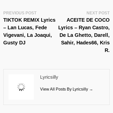
Post
Previous
N
PREVIOUS POST
NEXT POST
Post:
Po
TIKTOK REMIX Lyrics
ACEITE DE COCO
Navigation
– Lan Lucas, Fede
Lyrics – Ryan Castro,
Vigevani, La Joaqui,
De La Ghetto, Darell,
Gusty DJ
Sahir, Hades66, Kris
R.
Lyricsilly
View All Posts By Lyricsilly →