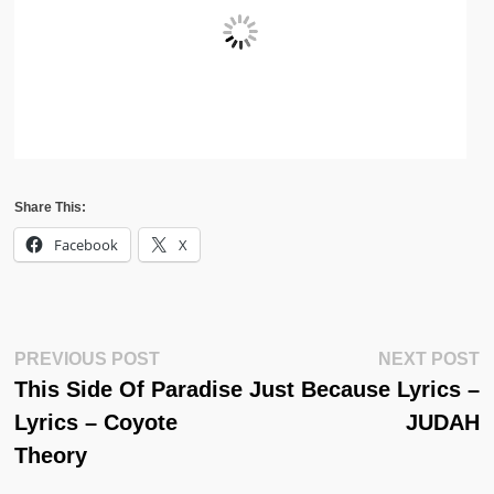
Share This:
Facebook
X
Post
Previous
N
PREVIOUS POST
NEXT POST
Post:
Po
This Side Of Paradise
Just Because Lyrics –
Navigation
Lyrics – Coyote
JUDAH
Theory