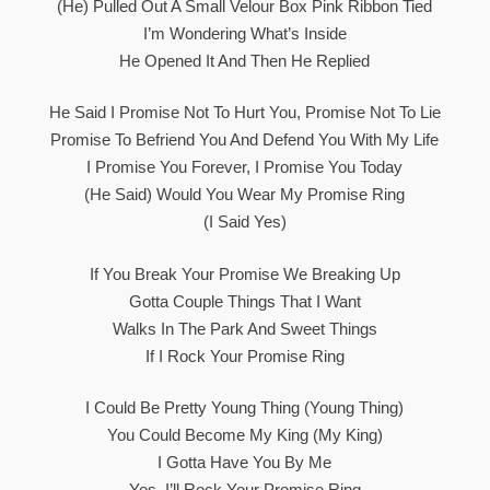
(He) Pulled Out A Small Velour Box Pink Ribbon Tied
I’m Wondering What’s Inside
He Opened It And Then He Replied
He Said I Promise Not To Hurt You, Promise Not To Lie
Promise To Befriend You And Defend You With My Life
I Promise You Forever, I Promise You Today
(He Said) Would You Wear My Promise Ring
(I Said Yes)
If You Break Your Promise We Breaking Up
Gotta Couple Things That I Want
Walks In The Park And Sweet Things
If I Rock Your Promise Ring
I Could Be Pretty Young Thing (young Thing)
You Could Become My King (my King)
I Gotta Have You By Me
Yes, I’ll Rock Your Promise Ring