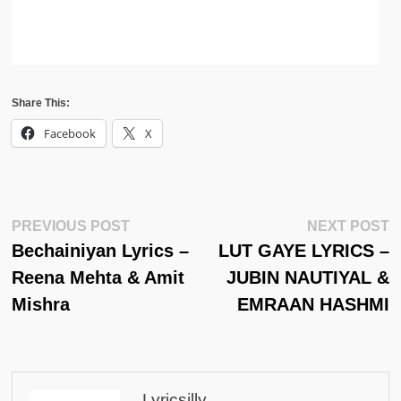
Share This:
Facebook
X
Post
Previous
N
PREVIOUS POST
NEXT POST
Post:
Po
Bechainiyan Lyrics –
LUT GAYE LYRICS –
Navigation
Reena Mehta & Amit
JUBIN NAUTIYAL &
Mishra
EMRAAN HASHMI
Lyricsilly