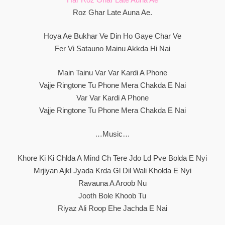
Roz Ghar Late Auna Ae.
Hoya Ae Bukhar Ve Din Ho Gaye Char Ve
Fer Vi Satauno Mainu Akkda Hi Nai
Main Tainu Var Var Kardi A Phone
Vajje Ringtone Tu Phone Mera Chakda E Nai
Var Var Kardi A Phone
Vajje Ringtone Tu Phone Mera Chakda E Nai
…Music…
Khore Ki Ki Chlda A Mind Ch Tere Jdo Ld Pve Bolda E Nyi
Mrjiyan Ajkl Jyada Krda Gl Dil Wali Kholda E Nyi
Ravauna A Aroob Nu
Jooth Bole Khoob Tu
Riyaz Ali Roop Ehe Jachda E Nai