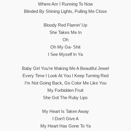
Where Am I Running To Now
Blinded By Shining Lights, Pulling Me Close
Bloody Red Flamin’ Up
She Takes Me In
Oh
Oh My Ga- Shit
I See Myself In Ya
Baby Girl You’re Making Me A Beautiful Jewel
Every Time I Look At You I Keep Turning Red
I’m Not Going Back, Go Color Me Like You
My Forbidden Fruit
She Got The Ruby Lips
My Heart Is Taken Away
I Don’t Give A
My Heart Has Gone To Ya