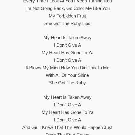
Every Time I Look At You I Keep Turning Red
I’m Not Going Back, Go Color Me Like You
My Forbidden Fruit
She Got The Ruby Lips
My Heart Is Taken Away
I Don’t Give A
My Heart Has Gone To Ya
I Don’t Give A
It Blows My Mind How You Did This To Me
With All Of Your Shine
She Got The Ruby
My Heart Is Taken Away
I Don’t Give A
My Heart Has Gone To Ya
I Don’t Give A
And Girl I Knew That This Would Happen Just
From The Start Cause