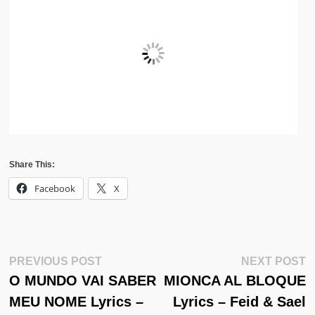
Share This:
Facebook
X
Post
Previous
N
PREVIOUS POST
NEXT POST
Post:
Po
O MUNDO VAI SABER
MIONCA AL BLOQUE
Navigation
MEU NOME Lyrics –
Lyrics – Feid & Sael