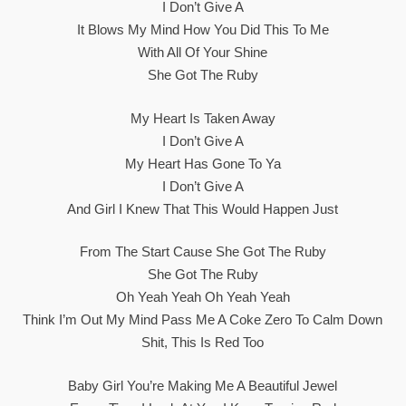
I Don’t Give A
It Blows My Mind How You Did This To Me
With All Of Your Shine
She Got The Ruby
My Heart Is Taken Away
I Don’t Give A
My Heart Has Gone To Ya
I Don’t Give A
And Girl I Knew That This Would Happen Just
From The Start Cause She Got The Ruby
She Got The Ruby
Oh Yeah Yeah Oh Yeah Yeah
Think I’m Out My Mind Pass Me A Coke Zero To Calm Down
Shit, This Is Red Too
Baby Girl You’re Making Me A Beautiful Jewel