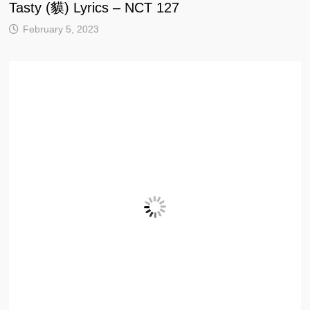
Tasty (貘) Lyrics – NCT 127
February 5, 2023