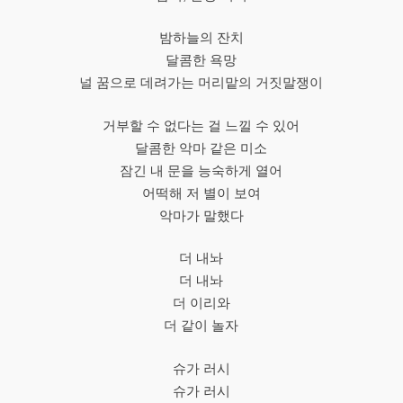
밤하늘의 잔치
달콤한 욕망
널 꿈으로 데려가는 머리맡의 거짓말쟁이
거부할 수 없다는 걸 느낄 수 있어
달콤한 악마 같은 미소
잠긴 내 문을 능숙하게 열어
어떡해 저 별이 보여
악마가 말했다
더 내놔
더 내놔
더 이리와
더 같이 놀자
슈가 러시
슈가 러시