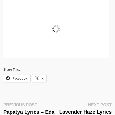
Share This:
Facebook
X
Post
Previous
N
PREVIOUS POST
NEXT POST
Post:
Po
Papatya Lyrics – Eda
Lavender Haze Lyrics