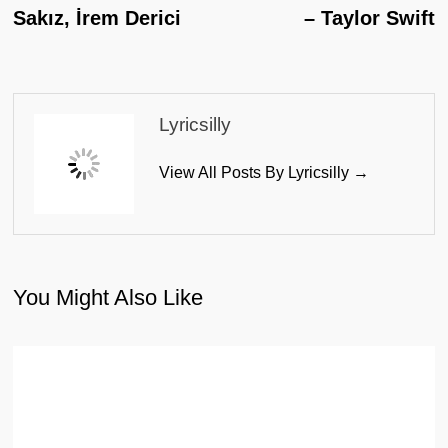
Navigation
Sakız, İrem Derici
– Taylor Swift
Lyricsilly
View All Posts By Lyricsilly →
You Might Also Like