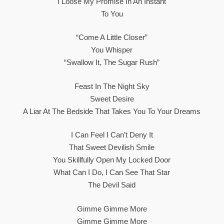
I Loose My Promise In An Instant
To You
“Come A Little Closer”
You Whisper
“Swallow It, The Sugar Rush”
Feast In The Night Sky
Sweet Desire
A Liar At The Bedside That Takes You To Your Dreams
I Can Feel I Can’t Deny It
That Sweet Devilish Smile
You Skillfully Open My Locked Door
What Can I Do, I Can See That Star
The Devil Said
Gimme Gimme More
Gimme Gimme More