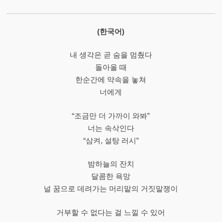
(한국어)
내 생각은 곧 숨을 멈췄다
돌아올 때
한순간에 약속을 놓쳐
너에게
“조금만 더 가까이 와봐”
너는 속삭인다
“삼켜, 설탕 러시”
밤하늘의 잔치
달콤한 욕망
널 꿈으로 데려가는 머리맡의 거짓말쟁이
거부할 수 없다는 걸 느낄 수 있어