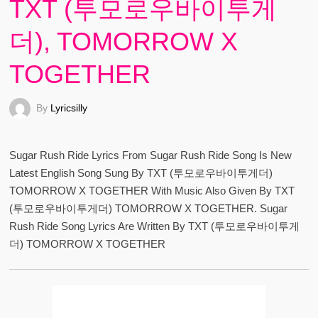
TXT (투모로우바이투게
더), TOMORROW X
TOGETHER
By
Lyricsilly
Sugar Rush Ride Lyrics From Sugar Rush Ride Song Is New
Latest English Song Sung By TXT (투모로우바이투게더)
TOMORROW X TOGETHER With Music Also Given By TXT
(투모로우바이투게더) TOMORROW X TOGETHER. Sugar
Rush Ride Song Lyrics Are Written By TXT (투모로우바이투게
더) TOMORROW X TOGETHER