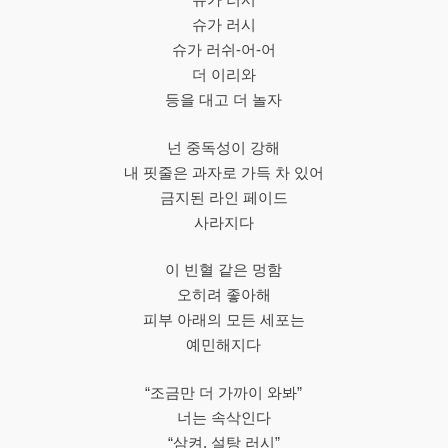
슈가 러시
슈가 러쉬-어-어
더 이리와
등을 대고 더 놀자
넌 중독성이 강해
내 핏줄은 과자로 가득 차 있어
금지된 라인 페이드
사라지다
이 빈혈 같은 멍함
오히려 좋아해
피부 아래의 모든 세포는
예민해지다
“조금만 더 가까이 와봐”
너는 속삭인다
“삼켜, 설탕 러시”