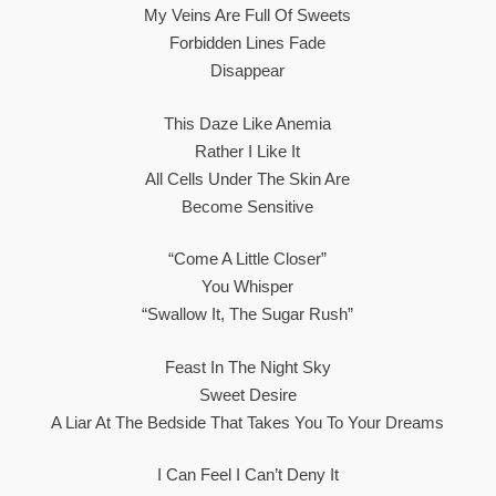
My Veins Are Full Of Sweets
Forbidden Lines Fade
Disappear
This Daze Like Anemia
Rather I Like It
All Cells Under The Skin Are
Become Sensitive
“Come A Little Closer”
You Whisper
“Swallow It, The Sugar Rush”
Feast In The Night Sky
Sweet Desire
A Liar At The Bedside That Takes You To Your Dreams
I Can Feel I Can’t Deny It