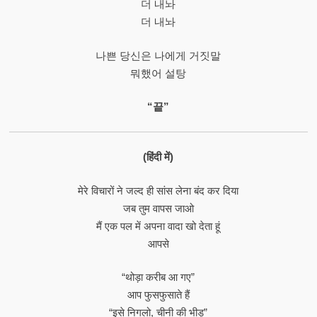
더 내놔
더 내놔
나쁜 당신은 나에게 거짓말
뭐했어 설탕
“끝”
(हिंदी में)
मेरे विचारों ने जल्द ही सांस लेना बंद कर दिया
जब तुम वापस जाओ
मैं एक पल में अपना वादा खो देता हूं
आपसे
“थोड़ा करीब आ गए”
आप फुसफुसाते हैं
“इसे निगलो, चीनी की भीड़”