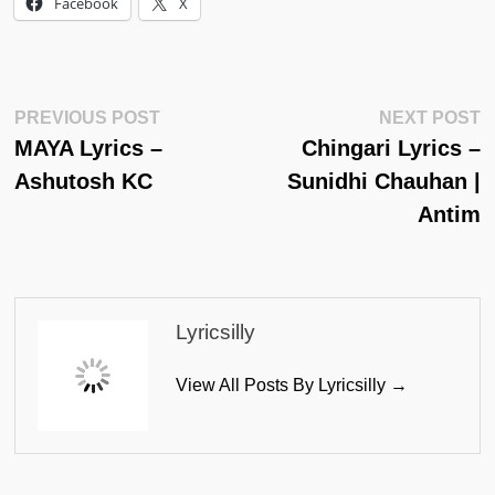
Facebook
X
Post
Previous
N
PREVIOUS POST
NEXT POST
Post:
Po
MAYA Lyrics –
Chingari Lyrics –
Navigation
Ashutosh KC
Sunidhi Chauhan |
Antim
Lyricsilly
View All Posts By Lyricsilly →