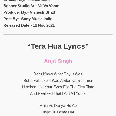
Banner Studio At:- Va Va Voom
Producer By:- Vishesh Bhatt
Post By:- Sony Music India
Released Date:- 12 Nov 2021
“Tera Hua Lyrics”
Arijit Singh
Don’t Know What Day It Was
But It Felt Like It Was A Start Of Summer
I Looked Into Your Eyes For The First Time
And Realized That I Am All Yours
Main Vo Dariya Hu Ab
Jispe Tu Behta Hai