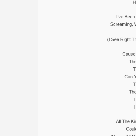
H
I’ve Been
Screaming, 
(I See Right 
‘Cause
The
T
Can Y
T
The
I
I
All The K
Coul