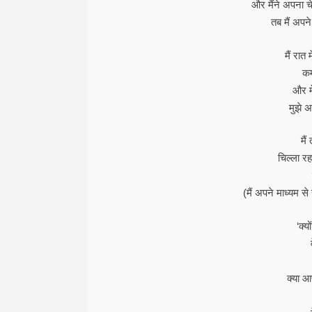
और मैंने अपना 
तब मैं अपने 
मैं रात 
कम
और मे
मुझे अ
मैं
चिल्ला रह
(मैं अपने माध्यम से
‘क्य
क्या आ