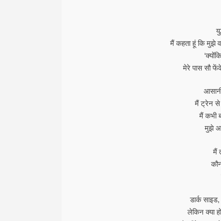
यु
मैं कहता हूं कि मुझे
‘क्योंक
मेरे पास सौ फे
आसानी 
मैं ट्रेन 
मैं कभी 
मुझे अ
मैं
कौन
डार्क साइड,
लेकिन क्या हो