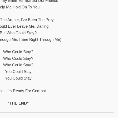
Of My Enemies Started Out Friends
elp Me Hold On To You
 The Archer, I’ve Been The Prey
uld Ever Leave Me, Darling
But Who Could Stay?
Through Me, I See Right Through Me)
Who Could Stay?
Who Could Stay?
Who Could Stay?
You Could Stay
You Could Stay
at, I’m Ready For Combat
“THE END”