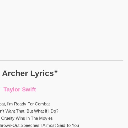
 Archer Lyrics”
Taylor Swift
at, I’m Ready For Combat
n’t Want That, But What If I Do?
 Cruelty Wins In The Movies
Thrown-Out Speeches I Almost Said To You