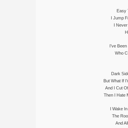
Easy 
I Jump Fr
I Never
H
I’ve Been
Who Co
Dark Sid
But What If I
And I Cut O
Then I Hate 
I Wake In
The Roo
And Al