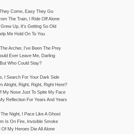
They Come, Easy They Go
om The Train, I Ride Off Alone
 Grew Up, It’s Getting So Old
elp Me Hold On To You
 The Archer, I’ve Been The Prey
uld Ever Leave Me, Darling
But Who Could Stay?
e, I Search For Your Dark Side
’m Alright, Right, Right, Right Here?
ff My Nose Just To Spite My Face
My Reflection For Years And Years
 The Night, I Pace Like A Ghost
m Is On Fire, Invisible Smoke
l Of My Heroes Die All Alone