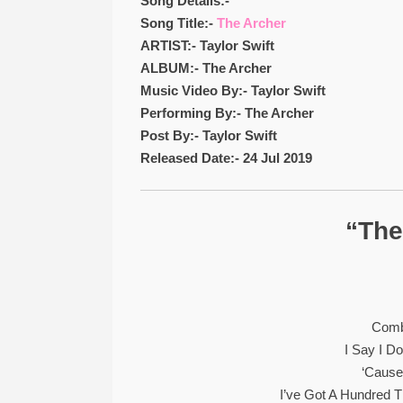
Song Details:-
Song Title:-
The Archer
ARTIST:- Taylor Swift
ALBUM:- The Archer
Music Video By:- Taylor Swift
Performing By:- The Archer
Post By:- Taylor Swift
Released Date:- 24 Jul 2019
“The
Comb
I Say I Do
‘Cause
I’ve Got A Hundred 