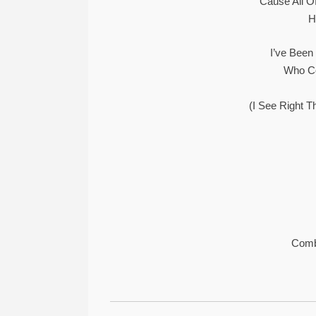
‘Cause All 
H
I’ve Been
Who Co
(I See Right 
Comb