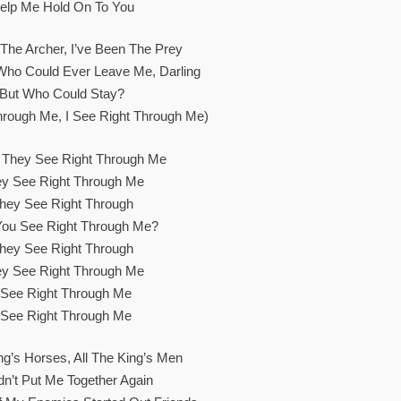
elp Me Hold On To You
 The Archer, I’ve Been The Prey
Who Could Ever Leave Me, Darling
But Who Could Stay?
Through Me, I See Right Through Me)
 They See Right Through Me
y See Right Through Me
hey See Right Through
ou See Right Through Me?
hey See Right Through
y See Right Through Me
 See Right Through Me
 See Right Through Me
ing’s Horses, All The King’s Men
dn’t Put Me Together Again