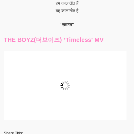
हम कालातीत हैं
यह कालातीत है
“समाप्त”
THE BOYZ(더보이즈) ‘Timeless’ MV
Share This: