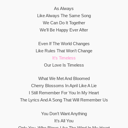
As Always
Like Always The Same Song
We Can Do It Together
We’ll Be Happy Ever After
Even If The World Changes
Like Rules That Won’t Change
It’s Timeless
Our Love Is Timeless
What We Met And Bloomed
Cherry Blossoms In April Like A Lie
I Still Remember For You In My Heart
The Lyrics And A Song That Will Remember Us
You Don’t Want Anything
It’s All You
Only You, Who Blows Like The Wind In My Heart