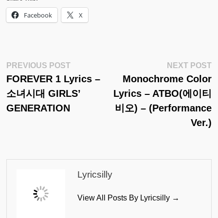
Facebook
X
Post
Previous
N
PREVIOUS POST
NEXT POST
Post:
Po
FOREVER 1 Lyrics –
Monochrome Color
Navigation
소녀시대 GIRLS’
Lyrics – ATBO(에이티
GENERATION
비오) – (Performance
Ver.)
Lyricsilly
View All Posts By Lyricsilly →