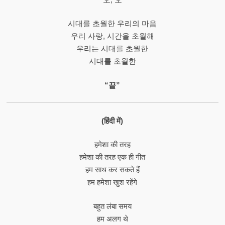
시대를 초월한 우리의 마음
우리 사랑, 시간을 초월해
우리는 시대를 초월한
시대를 초월한
“끝”
(हिंदी में)
हमेशा की तरह
हमेशा की तरह एक ही गीत
हम साथ कर सकते हैं
हम हमेशा खुश रहेंगे
बहुत लंबा समय
हम अलग थे