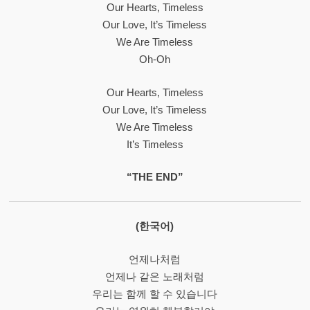
Our Hearts, Timeless
Our Love, It’s Timeless
We Are Timeless
Oh-Oh
Our Hearts, Timeless
Our Love, It’s Timeless
We Are Timeless
It’s Timeless
“THE END”
(한국어)
언제나처럼
언제나 같은 노래처럼
우리는 함께 할 수 있습니다