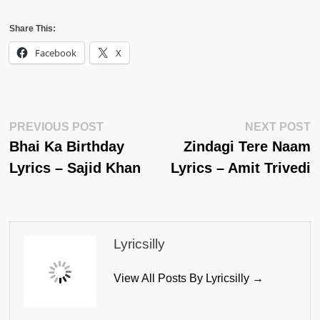
Share This:
Facebook
X
Post
Previous
N
PREVIOUS POST
NEXT POST
Post:
Po
Bhai Ka Birthday
Zindagi Tere Naam
Navigation
Lyrics – Sajid Khan
Lyrics – Amit Trivedi
Lyricsilly
View All Posts By Lyricsilly →