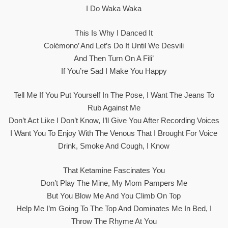
I Do Waka Waka
This Is Why I Danced It
Colémono’ And Let’s Do It Until We Desvili
And Then Turn On A Fili’
If You’re Sad I Make You Happy
Tell Me If You Put Yourself In The Pose, I Want The Jeans To
Rub Against Me
Don’t Act Like I Don’t Know, I’ll Give You After Recording Voices
I Want You To Enjoy With The Venous That I Brought For Voice
Drink, Smoke And Cough, I Know
That Ketamine Fascinates You
Don’t Play The Mine, My Mom Pampers Me
But You Blow Me And You Climb On Top
Help Me I’m Going To The Top And Dominates Me In Bed, I
Throw The Rhyme At You