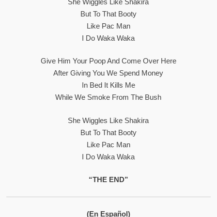
She Wiggles Like Shakira
But To That Booty
Like Pac Man
I Do Waka Waka
Give Him Your Poop And Come Over Here
After Giving You We Spend Money
In Bed It Kills Me
While We Smoke From The Bush
She Wiggles Like Shakira
But To That Booty
Like Pac Man
I Do Waka Waka
“THE END”
(En Español)