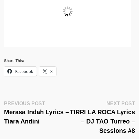
Share This:
Facebook
X
Post
Previous
N
PREVIOUS POST
NEXT POST
Post:
Po
Merasa Indah Lyrics –
TIRRI LA ROCA Lyrics
Navigation
Tiara Andini
– DJ TAO Turreo –
Sessions #8