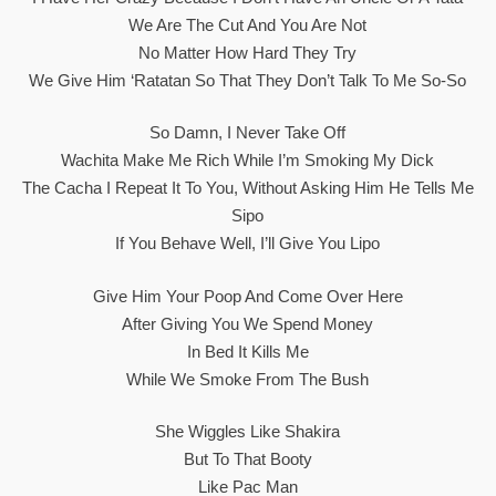
We Are The Cut And You Are Not
No Matter How Hard They Try
We Give Him ‘ratatan So That They Don’t Talk To Me So-So
So Damn, I Never Take Off
Wachita Make Me Rich While I’m Smoking My Dick
The Cacha I Repeat It To You, Without Asking Him He Tells Me
Sipo
If You Behave Well, I’ll Give You Lipo
Give Him Your Poop And Come Over Here
After Giving You We Spend Money
In Bed It Kills Me
While We Smoke From The Bush
She Wiggles Like Shakira
But To That Booty
Like Pac Man