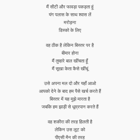
मैं सीटी और फावड़ा पकड़ता हूं
यंग पलास के साथ श्वास लें
मरोड़ना
डिस्को के लिए
वह ठीक है लेकिन बिस्तर पर है
बीमार होना
मैं तुम्हारे बाल खींचता हूँ
मैं सूखा केता कैसे खींचूं
उसे अपना मल दो और यहाँ आओ
आपको देने के बाद हम पैसे खर्च करते हैं
बिस्तर में यह मुझे मारता है
जबकि हम झाड़ी से धूम्रपान करते हैं
वह शकीरा की तरह हिलती है
लेकिन उस लूट को
पीएसी मैन की तरह