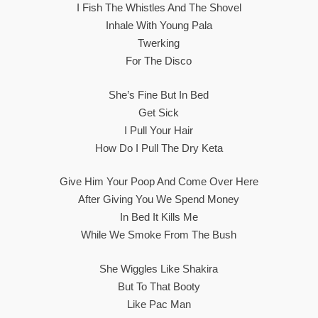
I Fish The Whistles And The Shovel
Inhale With Young Pala
Twerking
For The Disco
She’s Fine But In Bed
Get Sick
I Pull Your Hair
How Do I Pull The Dry Keta
Give Him Your Poop And Come Over Here
After Giving You We Spend Money
In Bed It Kills Me
While We Smoke From The Bush
She Wiggles Like Shakira
But To That Booty
Like Pac Man