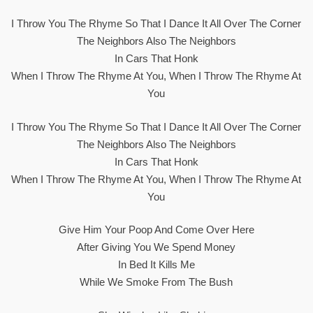
I Throw You The Rhyme So That I Dance It All Over The Corner
The Neighbors Also The Neighbors
In Cars That Honk
When I Throw The Rhyme At You, When I Throw The Rhyme At
You
I Throw You The Rhyme So That I Dance It All Over The Corner
The Neighbors Also The Neighbors
In Cars That Honk
When I Throw The Rhyme At You, When I Throw The Rhyme At
You
Give Him Your Poop And Come Over Here
After Giving You We Spend Money
In Bed It Kills Me
While We Smoke From The Bush