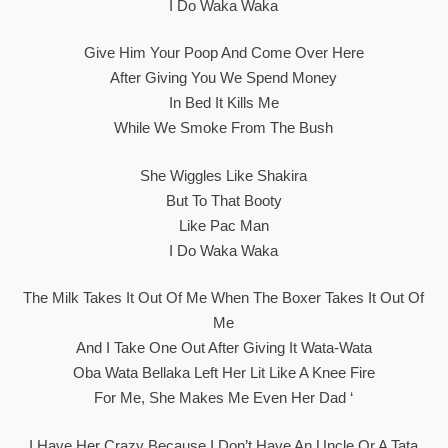
I Do Waka Waka
Give Him Your Poop And Come Over Here
After Giving You We Spend Money
In Bed It Kills Me
While We Smoke From The Bush
She Wiggles Like Shakira
But To That Booty
Like Pac Man
I Do Waka Waka
The Milk Takes It Out Of Me When The Boxer Takes It Out Of
Me
And I Take One Out After Giving It Wata-Wata
Oba Wata Bellaka Left Her Lit Like A Knee Fire
For Me, She Makes Me Even Her Dad ‘
I Have Her Crazy Because I Don’t Have An Uncle Or A Tata