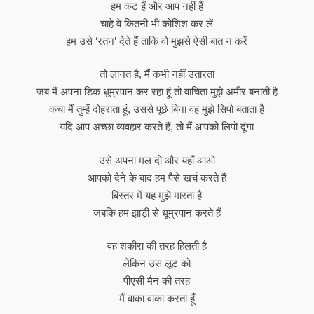
हम कट हैं और आप नहीं हैं
चाहे वे कितनी भी कोशिश कर लें
हम उसे ‘रतन’ देते हैं ताकि वो मुझसे ऐसी बात न करें
तो लानत है, मैं कभी नहीं उतारता
जब मैं अपना डिक धूम्रपान कर रहा हूं तो वाचिता मुझे अमीर बनाती है
कचा मैं तुम्हें दोहराता हूं, उससे पूछे बिना वह मुझे सिपो बताता है
यदि आप अच्छा व्यवहार करते हैं, तो मैं आपको लिपो दूंगा
उसे अपना मल दो और यहाँ आओ
आपको देने के बाद हम पैसे खर्च करते हैं
बिस्तर में यह मुझे मारता है
जबकि हम झाड़ी से धूम्रपान करते हैं
वह शकीरा की तरह हिलती है
लेकिन उस लूट को
पीएसी मैन की तरह
मैं वाका वाका करता हूँ