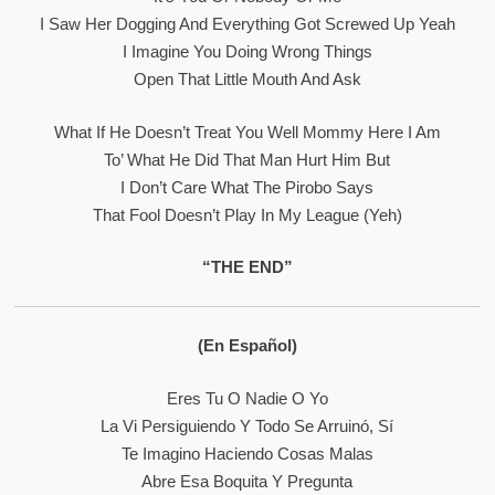
I Saw Her Dogging And Everything Got Screwed Up Yeah
I Imagine You Doing Wrong Things
Open That Little Mouth And Ask
What If He Doesn’t Treat You Well Mommy Here I Am
To’ What He Did That Man Hurt Him But
I Don’t Care What The Pirobo Says
That Fool Doesn’t Play In My League (yeh)
“THE END”
(En Español)
Eres Tu O Nadie O Yo
La Vi Persiguiendo Y Todo Se Arruinó, Sí
Te Imagino Haciendo Cosas Malas
Abre Esa Boquita Y Pregunta