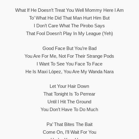
What If He Doesn’t Treat You Well Mommy Here I Am
To’ What He Did That Man Hurt Him But
I Don’t Care What The Pirobo Says
That Fool Doesn’t Play In My League (yeh)
Good Face But You’re Bad
You Are For Me, Not For Their Strange Pods
I Want To See You Face To Face
He Is Maxi López, You Are My Wanda Nara
Let Your Hair Down
That Tonight Is To Perrear
Until I Hit The Ground
You Don’t Have To Do Much
Pa’ That Bites The Bait
Come On, I’ll Wait For You