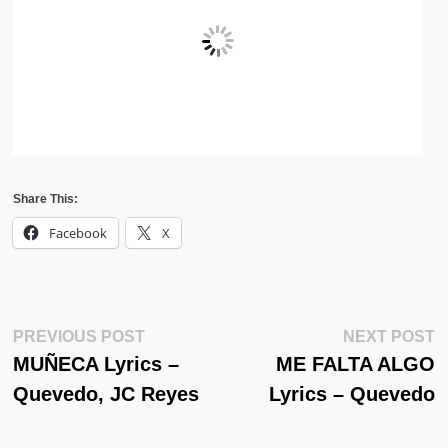
Share This:
Facebook
X
Post
Previous
N
PREVIOUS POST
NEXT POST
Post:
Po
MUÑECA Lyrics –
ME FALTA ALGO
Navigation
Quevedo, JC Reyes
Lyrics – Quevedo