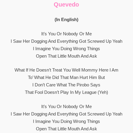
Quevedo
(In English)
It’s You Or Nobody Or Me
I Saw Her Dogging And Everything Got Screwed Up Yeah
I Imagine You Doing Wrong Things
Open That Little Mouth And Ask
What If He Doesn’t Treat You Well Mommy Here I Am
To’ What He Did That Man Hurt Him But
I Don’t Care What The Pirobo Says
That Fool Doesn’t Play In My League (yeh)
It’s You Or Nobody Or Me
I Saw Her Dogging And Everything Got Screwed Up Yeah
I Imagine You Doing Wrong Things
Open That Little Mouth And Ask