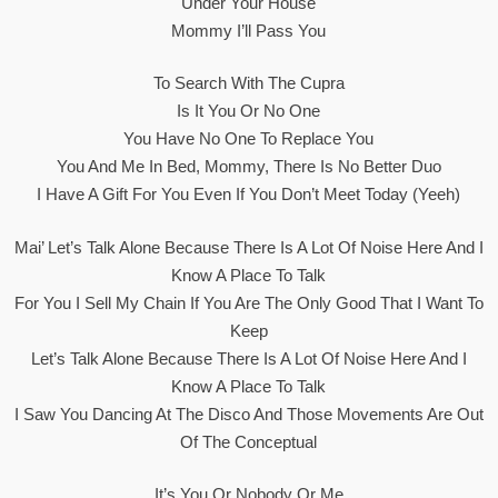
Under Your House
Mommy I’ll Pass You
To Search With The Cupra
Is It You Or No One
You Have No One To Replace You
You And Me In Bed, Mommy, There Is No Better Duo
I Have A Gift For You Even If You Don’t Meet Today (yeeh)
Mai’ Let’s Talk Alone Because There Is A Lot Of Noise Here And I
Know A Place To Talk
For You I Sell My Chain If You Are The Only Good That I Want To
Keep
Let’s Talk Alone Because There Is A Lot Of Noise Here And I
Know A Place To Talk
I Saw You Dancing At The Disco And Those Movements Are Out
Of The Conceptual
It’s You Or Nobody Or Me