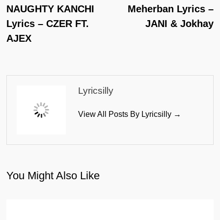
Post:
Po
NAUGHTY KANCHI
Meherban Lyrics –
Navigation
Lyrics – CZER FT.
JANI & Jokhay
AJEX
Lyricsilly
View All Posts By Lyricsilly →
You Might Also Like