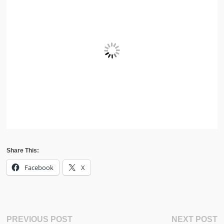
Share This:
Facebook
X
Post
Previous
N
PREVIOUS POST
NEXT POST