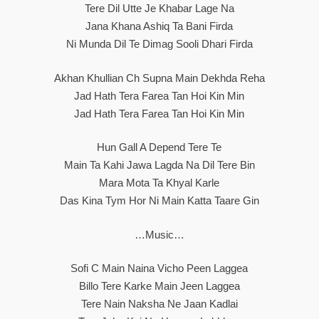
Tere Dil Utte Je Khabar Lage Na
Jana Khana Ashiq Ta Bani Firda
Ni Munda Dil Te Dimag Sooli Dhari Firda
Akhan Khullian Ch Supna Main Dekhda Reha
Jad Hath Tera Farea Tan Hoi Kin Min
Jad Hath Tera Farea Tan Hoi Kin Min
Hun Gall A Depend Tere Te
Main Ta Kahi Jawa Lagda Na Dil Tere Bin
Mara Mota Ta Khyal Karle
Das Kina Tym Hor Ni Main Katta Taare Gin
…Music…
Sofi C Main Naina Vicho Peen Laggea
Billo Tere Karke Main Jeen Laggea
Tere Nain Naksha Ne Jaan Kadlai