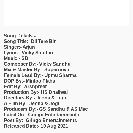
Song Details:-
Song Title:- Dil Tere Bin
Singer:- Arjun
Lyrics:- Vicky Sandhu
Music:- SB
Composer By:- Vicky Sandhu
Mix & Master By:- Supernova
Female Lead By:- Upmu Sharma
DOP By:- Mintoo Plaha
Edit By:- Arshpreet
Production By:- HS Dhaliwal
Directors By:- Jeona & Jogi
A Film By:- Jeona & Jogi
Producers By:- GS Sandhu & AS Mac
Label On:- Gringo Entertainments
Post By:- Gringo Entertainments
Released Date:- 10 Aug 2021