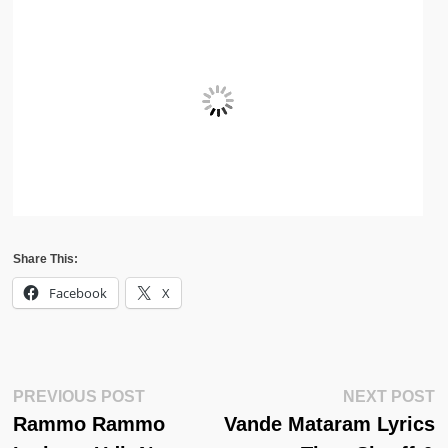
Share This:
Facebook
X
Post
Previous
N
PREVIOUS POST
NEXT POST
Post:
Po
Rammo Rammo
Vande Mataram Lyrics
Navigation