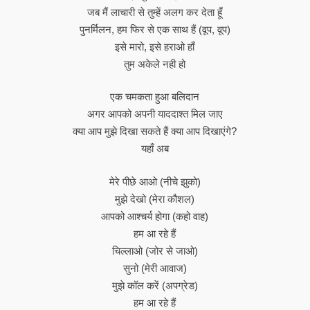
जब मैं लाचारी से तुम्हें अलग कर देता हूँ
पुनर्मिलन, हम फिर से एक साथ हैं (वूप, वूप)
इसे मारो, इसे हराओ हाँ
तुम अकेले नही हो
एक चमकता हुआ बलिदान
अगर आपको अपनी याददाश्त मिल जाए
क्या आप मुझे दिखा सकते हैं क्या आप दिखाएंगे?
यहाँ अब
मेरे पीछे आओ (नीचे झुको)
मुझे देखो (मेरा कौशल)
आपको आश्चर्य होगा (कहो वाह)
हम आ रहे हैं
चिल्लाओ (जोर से जाओ)
सुनो (मेरी आवाज)
मुझे कॉल करें (अपग्रेड)
हम आ रहे हैं