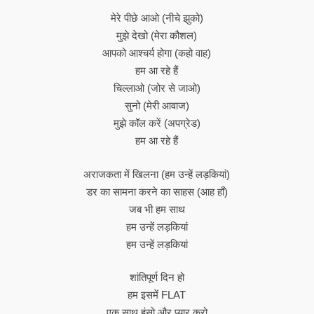
मेरे पीछे आओ (नीचे झुको)
मुझे देखो (मेरा कौशल)
आपको आश्चर्य होगा (कहो वाह)
हम आ रहे हैं
चिल्लाओ (जोर से जाओ)
सुनो (मेरी आवाज)
मुझे कॉल करें (अपग्रेड)
हम आ रहे हैं
अराजकता में खिलना (हम उन्हें लड़कियां)
डर का सामना करने का साहस (आह हाँ)
जब भी हम साथ
हम उन्हें लड़कियां
हम उन्हें लड़कियां
शांतिपूर्ण दिन हो
हम इसमें FLAT
एक साथ हंसो और प्यार करो