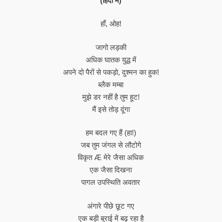
(हिंदी में)
हाँ, ओह!
जागो लड़की
अधिक घातक युद्ध में
अपने दो पैरों से पकड़ो, दुश्मन का हुक!
ब्लैक मम्बा
मुझे डर नहीं है तुम हूट!
मैं इसे तोड़ दूंगा
हम बदल गए हैं (हा!)
जब तुम जंगल से लौटोगे
विकृत Æ मेरे जैसा अधिक
एक जैसा दिखना
पागल उपस्थिति अवतार
अंगारे पीछे छूट गए
एक बड़ी बुराई में बढ़ रहा है