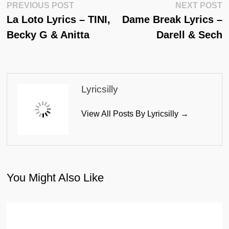
Post
Previous
N
PREVIOUS POST
NEXT POST
Post:
Po
La Loto Lyrics – TINI,
Dame Break Lyrics –
Navigation
Becky G & Anitta
Darell & Sech
Lyricsilly
View All Posts By Lyricsilly →
You Might Also Like