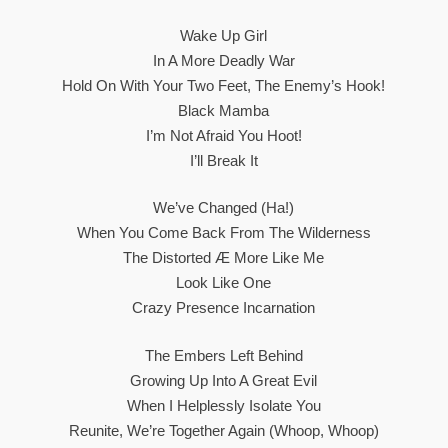
Wake Up Girl
In A More Deadly War
Hold On With Your Two Feet, The Enemy’s Hook!
Black Mamba
I’m Not Afraid You Hoot!
I’ll Break It
We’ve Changed (Ha!)
When You Come Back From The Wilderness
The Distorted Æ More Like Me
Look Like One
Crazy Presence Incarnation
The Embers Left Behind
Growing Up Into A Great Evil
When I Helplessly Isolate You
Reunite, We’re Together Again (Whoop, Whoop)