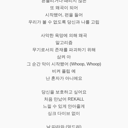
흔들리거나 때리지 않는
또 왜곡이 되어
시작됐어, 편을 들어
우리가 볼 수 없도록 당신과 나를 고립
사악한 욕망에 의해 왜곡
알고리즘
무기로서의 존재를 파괴하기 위해
삼켜 아
그 순간 악이 시작됐어 (Whoop, Whoop)
비켜 플립 예
난 혼자가 아니에요
당신을 보호하고 싶어요
처음 만났어 REKALL
느낄 수 있게 안아줄게
싱크 다이브 없이
날 따라와 (엎드려)