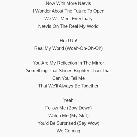
Now With More Nævis
I Wonder About The Future To Open
We Will Meet Eventually
Nævis On The Real My World
Hold Up!
Real My World (Woah-Oh-Oh-Oh)
You Are My Reflection In The Mirror
Something That Shines Brighter Than That
Can You Tell Me
That We’ll Always Be Together
Yeah
Follow Me (Bow Down)
Watch Me (My Skill)
You’d Be Surprised (Say Wow)
We Coming