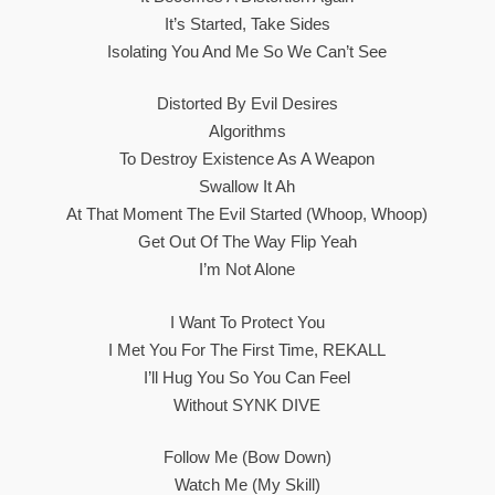
It’s Started, Take Sides
Isolating You And Me So We Can’t See
Distorted By Evil Desires
Algorithms
To Destroy Existence As A Weapon
Swallow It Ah
At That Moment The Evil Started (Whoop, Whoop)
Get Out Of The Way Flip Yeah
I’m Not Alone
I Want To Protect You
I Met You For The First Time, REKALL
I’ll Hug You So You Can Feel
Without SYNK DIVE
Follow Me (Bow Down)
Watch Me (My Skill)