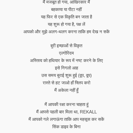
मैं मजबूत हो गया, आखिरकार मैं
बहकाया या पीटा नहीं
यह फिर से एक विकृति बन जाता है
यह शुरू हो गया है, पक्ष लें
आपको और मुझे अलग-थलग करना ताकि हम देख न सकें
बुरी इच्छाओं से विकृत
एल्गोरिदम
अस्तित्व को हथियार के रूप में नष्ट करने के लिए
इसे निगलो आह
उस समय बुराई शुरू हुई (वूप, वूप)
रास्ते से हट जाओ हाँ फ्लिप करो
मैं अकेला नहीं हूँ
मैं आपकी रक्षा करना चाहता हूं
मैं आपसे पहली बार मिला था, REKALL
मैं आपको गले लगाऊंगा ताकि आप महसूस कर सकें
सिंक डाइव के बिना