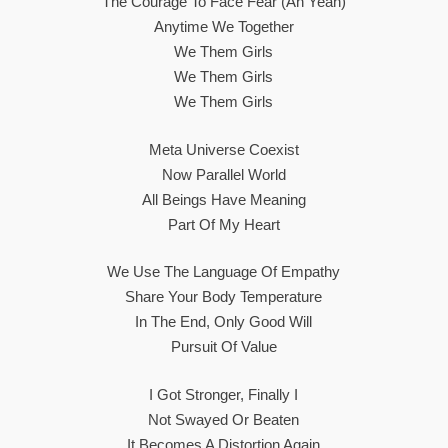
The Courage To Face Fear (Ah Yeah)
Anytime We Together
We Them Girls
We Them Girls
We Them Girls
Meta Universe Coexist
Now Parallel World
All Beings Have Meaning
Part Of My Heart
We Use The Language Of Empathy
Share Your Body Temperature
In The End, Only Good Will
Pursuit Of Value
I Got Stronger, Finally I
Not Swayed Or Beaten
It Becomes A Distortion Again