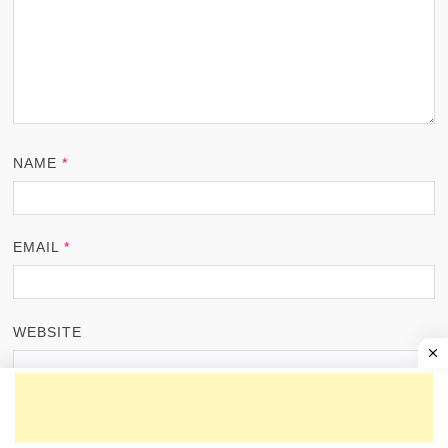
NAME
*
EMAIL
*
WEBSITE
SAVE MY NAME, EMAIL, AND WEBSITE IN THIS
BROWSER FOR THE NEXT TIME I COMMENT.