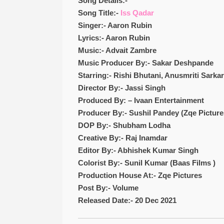
Song Details:-
Song Title:-
Iss Qadar
Singer:- Aaron Rubin
Lyrics:- Aaron Rubin
Music:- Advait Zambre
Music Producer By:- Sakar Deshpande
Starring:- Rishi Bhutani, Anusmriti Sarkar
Director By:- Jassi Singh
Produced By: – Ivaan Entertainment
Producer By:- Sushil Pandey (Zqe Picture
DOP By:- Shubham Lodha
Creative By:- Raj Inamdar
Editor By:- Abhishek Kumar Singh
Colorist By:- Sunil Kumar (Baas Films )
Production House At:- Zqe Pictures
Post By:- Volume
Released Date:- 20 Dec 2021