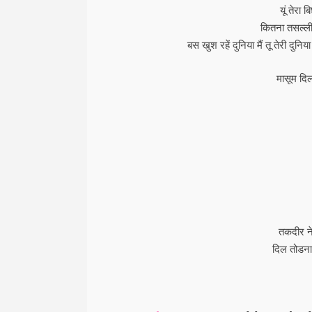
यूं तेरा 
कितना तसल्ली 
बस खुश रहें दुनिया मैं तू तेरी दुनिय
मासूम दि
तकदीर ने
दिल तोडना