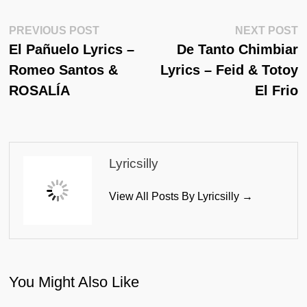
Post
Previous
N
PREVIOUS POST
NEXT POST
Post:
Po
El Pañuelo Lyrics –
De Tanto Chimbiar
Navigation
Romeo Santos &
Lyrics – Feid & Totoy
ROSALÍA
El Frio
Lyricsilly
View All Posts By Lyricsilly →
You Might Also Like