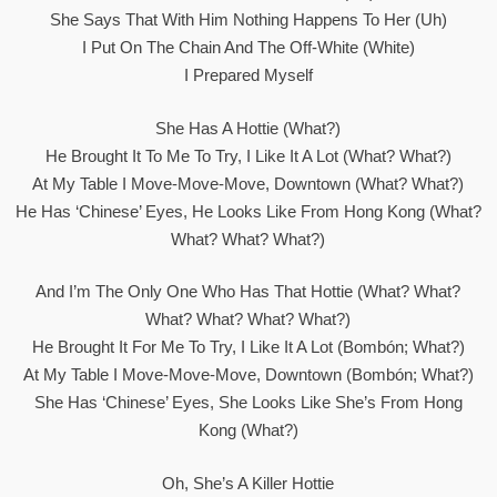
She Says That With Him Nothing Happens To Her (Uh)
I Put On The Chain And The Off-White (White)
I Prepared Myself
She Has A Hottie (What?)
He Brought It To Me To Try, I Like It A Lot (What? What?)
At My Table I Move-Move-Move, Downtown (What? What?)
He Has ‘Chinese’ Eyes, He Looks Like From Hong Kong (What?
What? What? What?)
And I’m The Only One Who Has That Hottie (What? What?
What? What? What? What?)
He Brought It For Me To Try, I Like It A Lot (Bombón; What?)
At My Table I Move-Move-Move, Downtown (Bombón; What?)
She Has ‘Chinese’ Eyes, She Looks Like She’s From Hong
Kong (What?)
Oh, She’s A Killer Hottie