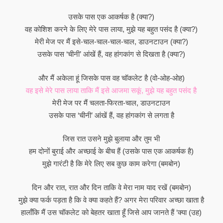
उसके पास एक आकर्षक है (क्या?)
वह कोशिश करने के लिए मेरे पास लाया, मुझे यह बहुत पसंद है (क्या?)
मेरी मेज पर मैं इसे-चाल-चाल-चाल-चाल, डाउनटाउन (क्या?)
उसके पास ‘चीनी’ आंखें हैं, वह हांगकांग से दिखता है (क्या?)
और मैं अकेला हूं जिसके पास वह चॉकलेट है (वो-ओह-ओह)
वह इसे मेरे पास लाया ताकि मैं इसे आजमा सकूं, मुझे यह बहुत पसंद है
मेरी मेज पर मैं चलता-फिरता-चाल, डाउनटाउन
उसके पास ‘चीनी’ आंखें हैं, वह हांगकांग से लगता है
जिस रात उसने मुझे बुलाया और तुम भी
हम दोनों बुराई और अच्छाई के बीच हैं (उसके पास एक आकर्षक है)
मुझे गारंटी है कि मेरे लिए सब कुछ काम करेगा (बमबोन)
दिन और रात, रात और दिन ताकि वे मेरा नाम याद रखें (बमबोन)
मुझे क्या फर्क पड़ता है कि वे क्या कहते हैं? अगर मेरा परिवार अच्छा खाता है
हालाँकि मैं उस चॉकलेट को बेहतर खाता हूँ जिसे आप जानते हैं ‘क्या (उह)