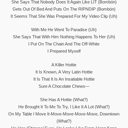
She Says That Nobody Does It Again Like LIT (Bombón)
Gets Out Of Bed And Puts On The RIPNDIP (Bombón)
It Seems That She Was Prepared For My Video Clip (Uh)
With Me He Went To Paradise (Uh)
She Says That With Him Nothing Happens To Her (Uh)
I Put On The Chain And The Off-White
I Prepared Myself
A Killer Hottie
It Is Known, A Very Latin Hottie
It Is That It Is An Insatiable Hottie
Sure A Chocolate Chews—
She Has A Hottie (What?)
He Brought It To Me To Try, I Like It A Lot (What?)
On My Table I Move It-Move-Move-Move-Move, Downtown
(What?)