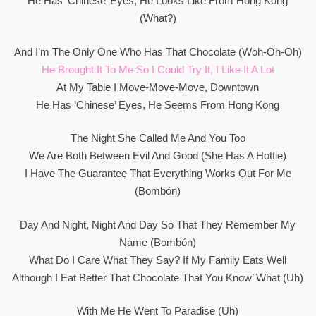
He Has ‘Chinese’ Eyes, He Looks Like From Hong Kong
(What?)
And I’m The Only One Who Has That Chocolate (Woh-Oh-Oh)
He Brought It To Me So I Could Try It, I Like It A Lot
At My Table I Move-Move-Move, Downtown
He Has ‘Chinese’ Eyes, He Seems From Hong Kong
The Night She Called Me And You Too
We Are Both Between Evil And Good (She Has A Hottie)
I Have The Guarantee That Everything Works Out For Me
(Bombón)
Day And Night, Night And Day So That They Remember My
Name (Bombón)
What Do I Care What They Say? If My Family Eats Well
Although I Eat Better That Chocolate That You Know’ What (Uh)
With Me He Went To Paradise (Uh)