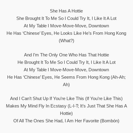
She Has A Hottie
She Brought It To Me So I Could Try It, I Like It A Lot
At My Table I Move-Move-Move, Downtown
He Has ‘Chinese’ Eyes, He Looks Like He’s From Hong Kong
(What?)
And I’m The Only One Who Has That Hottie
He Brought It To Me So I Could Try It, I Like It A Lot
At My Table I Move-Move-Move, Downtown
He Has ‘Chinese’ Eyes, He Seems From Hong Kong (Ah-Ah;
Ah)
And I Can’t Shut Up If You’re Like This (If You’re Like This)
Makes My Mind Fly In Ecstasy (L-I-T; It’s Just That She Has A
Hottie)
Of All The Ones She Had, I Am Her Favorite (Bombón)