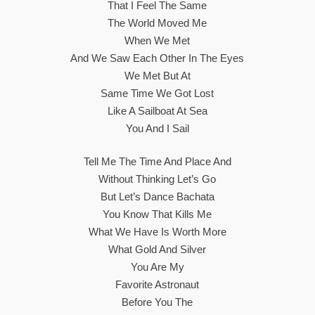
That I Feel The Same
The World Moved Me
When We Met
And We Saw Each Other In The Eyes
We Met But At
Same Time We Got Lost
Like A Sailboat At Sea
You And I Sail
Tell Me The Time And Place And
Without Thinking Let’s Go
But Let’s Dance Bachata
You Know That Kills Me
What We Have Is Worth More
What Gold And Silver
You Are My
Favorite Astronaut
Before You The