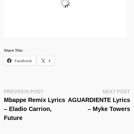
Share This:
Facebook
X
Post
Previous
N
PREVIOUS POST
NEXT POST
Post:
Po
Mbappe Remix Lyrics
AGUARDIENTE Lyrics
Navigation
– Eladio Carrion,
– Myke Towers
Future