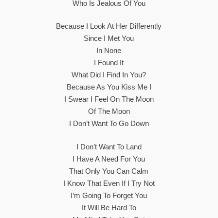
Who Is Jealous Of You
Because I Look At Her Differently
Since I Met You
In None
I Found It
What Did I Find In You?
Because As You Kiss Me I
I Swear I Feel On The Moon
Of The Moon
I Don’t Want To Go Down
I Don’t Want To Land
I Have A Need For You
That Only You Can Calm
I Know That Even If I Try Not
I’m Going To Forget You
It Will Be Hard To