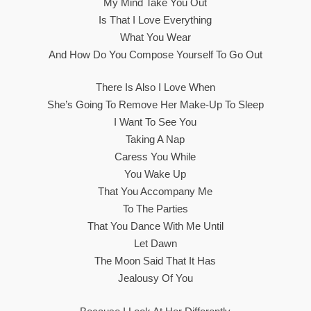
My Mind Take You Out
Is That I Love Everything
What You Wear
And How Do You Compose Yourself To Go Out
There Is Also I Love When
She’s Going To Remove Her Make-Up To Sleep
I Want To See You
Taking A Nap
Caress You While
You Wake Up
That You Accompany Me
To The Parties
That You Dance With Me Until
Let Dawn
The Moon Said That It Has
Jealousy Of You