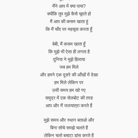
मैंने आप में क्या पाया?
क्योंकि तुम मुझे कैसे चूमते हो
मैं आप की कसम खाता हुं
कि मैं चाँद पर महसूस करता हूँ
बेबी, मैं कसम खाता हूँ
कि मुझे भी ऐसा ही लगता है
दुनिया ने मुझे हिलाया
जब हम मिले
और हमने एक दूसरे की आँखों में देखा
हम मिले लेकिन पर
उसी समय हम खो गए
समुद्र में एक सेलबोट की तरह
आप और मैं जलयात्रा करते हैं
मुझे समय और स्थान बताओ और
बिना सोचे समझे चलते हैं
लेकिन चलो बचाटा डांस करते हैं