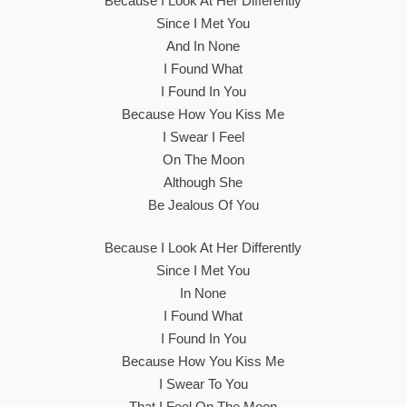
Because I Look At Her Differently
Since I Met You
And In None
I Found What
I Found In You
Because How You Kiss Me
I Swear I Feel
On The Moon
Although She
Be Jealous Of You
Because I Look At Her Differently
Since I Met You
In None
I Found What
I Found In You
Because How You Kiss Me
I Swear To You
That I Feel On The Moon