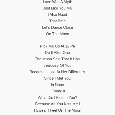
Love Was A Myth
Just Like You Me
I Also Need
That Both
Let’s Dance Close
On The Moon
Pick Me Up At 12 Pa
Do It After One
The Moon Said That It Has
Jealousy Of You
Because I Look At Her Differently
Since I Met You
In None
I Found It
What Did I Find In You?
Because As You Kiss Me I
I Swear I Feel On The Moon