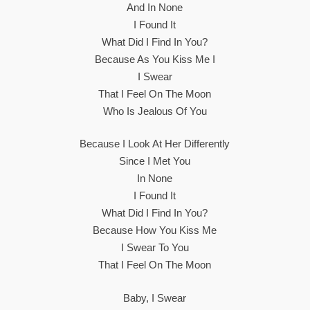
And In None
I Found It
What Did I Find In You?
Because As You Kiss Me I
I Swear
That I Feel On The Moon
Who Is Jealous Of You
Because I Look At Her Differently
Since I Met You
In None
I Found It
What Did I Find In You?
Because How You Kiss Me
I Swear To You
That I Feel On The Moon
Baby, I Swear