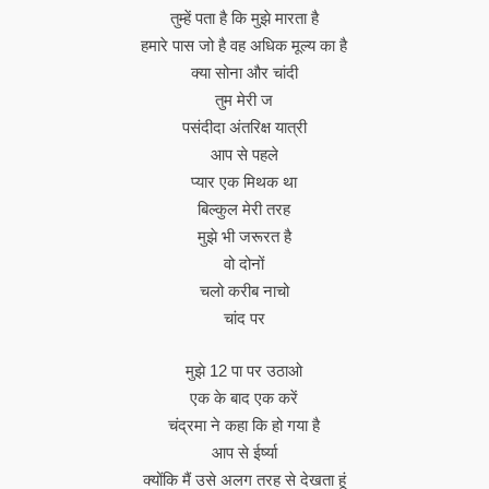
तुम्हें पता है कि मुझे मारता है
हमारे पास जो है वह अधिक मूल्य का है
क्या सोना और चांदी
तुम मेरी ज
पसंदीदा अंतरिक्ष यात्री
आप से पहले
प्यार एक मिथक था
बिल्कुल मेरी तरह
मुझे भी जरूरत है
वो दोनों
चलो करीब नाचो
चांद पर
मुझे 12 पा पर उठाओ
एक के बाद एक करें
चंद्रमा ने कहा कि हो गया है
आप से ईर्ष्या
क्योंकि मैं उसे अलग तरह से देखता हूं