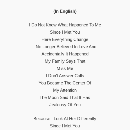
(In English)
I Do Not Know What Happened To Me
Since I Met You
Here Everything Change
I No Longer Believed In Love And
Accidentally It Happened
My Family Says That
Miss Me
I Don’t Answer Calls
You Became The Center Of
My Attention
The Moon Said That It Has
Jealousy Of You
Because I Look At Her Differently
Since I Met You