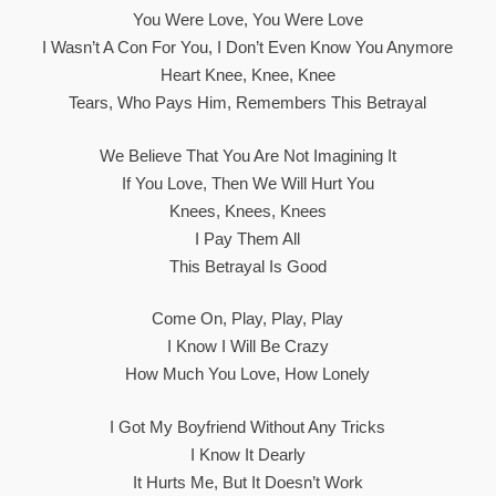
You Were Love, You Were Love
I Wasn’t A Con For You, I Don’t Even Know You Anymore
Heart Knee, Knee, Knee
Tears, Who Pays Him, Remembers This Betrayal
We Believe That You Are Not Imagining It
If You Love, Then We Will Hurt You
Knees, Knees, Knees
I Pay Them All
This Betrayal Is Good
Come On, Play, Play, Play
I Know I Will Be Crazy
How Much You Love, How Lonely
I Got My Boyfriend Without Any Tricks
I Know It Dearly
It Hurts Me, But It Doesn’t Work