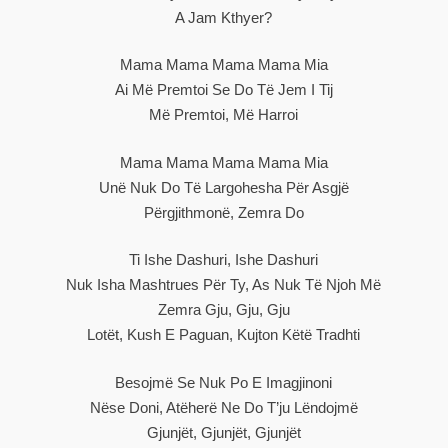
A Jam Kthyer?
Mama Mama Mama Mama Mia
Ai Më Premtoi Se Do Të Jem I Tij
Më Premtoi, Më Harroi
Mama Mama Mama Mama Mia
Unë Nuk Do Të Largohesha Për Asgjë
Përgjithmonë, Zemra Do
Ti Ishe Dashuri, Ishe Dashuri
Nuk Isha Mashtrues Për Ty, As Nuk Të Njoh Më
Zemra Gju, Gju, Gju
Lotët, Kush E Paguan, Kujton Këtë Tradhti
Besojmë Se Nuk Po E Imagjinoni
Nëse Doni, Atëherë Ne Do T’ju Lëndojmë
Gjunjët, Gjunjët, Gjunjët