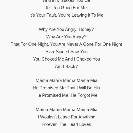
And In Mistakes You Lie
It’s Too Good For Me
It’s Your Fault, You’re Leaving It To Me
Why Are You Angry, Honey?
Why Are You Angry?
That For One Night, You Are Never A Cone For One Night
Ever Since I Saw You
You Choked Me And I Choked You
Am I Back?
Mama Mama Mama Mama Mia
He Promised Me That I Will Be His
He Promised Me, He Forgot Me
Mama Mama Mama Mama Mia
I Wouldn’t Leave For Anything
Forever, The Heart Loves