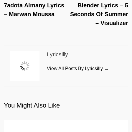
Post:
Po
7adota Almany Lyrics
Blender Lyrics – 5
Navigation
– Marwan Moussa
Seconds Of Summer
– Visualizer
Lyricsilly
View All Posts By Lyricsilly →
You Might Also Like