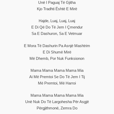
Unë I Paguaj Të Gjitha
Kjo Tradhti Është E Mirë
Hajde, Luaj, Luaj, Luaj
E Di Që Do Të Jem I Çmendur
Sa E Dashuron, Sa E Vetmuar
E Mora Të Dashurin Pa Asnjë Mashtrim
E Di Shumë Mirë
Më Dhemb, Por Nuk Funksionon
Mama Mama Mama Mama Mia
Ai Më Premtoi Se Do Të Jem I Tij
Më Premtoi, Më Harroi
Mama Mama Mama Mama Mia
Unë Nuk Do Të Largohesha Për Asgjë
Përgjithmonë, Zemra Do