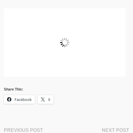
Share This:
Facebook
X
Post
Previous
N
PREVIOUS POST
NEXT POST