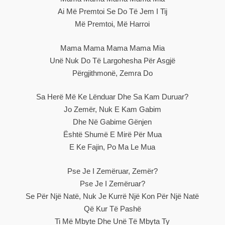
Ai Më Premtoi Se Do Të Jem I Tij
Më Premtoi, Më Harroi
Mama Mama Mama Mama Mia
Unë Nuk Do Të Largohesha Për Asgjë
Përgjithmonë, Zemra Do
Sa Herë Më Ke Lënduar Dhe Sa Kam Duruar?
Jo Zemër, Nuk E Kam Gabim
Dhe Në Gabime Gënjen
Është Shumë E Mirë Për Mua
E Ke Fajin, Po Ma Le Mua
Pse Je I Zemëruar, Zemër?
Pse Je I Zemëruar?
Se Për Një Natë, Nuk Je Kurrë Një Kon Për Një Natë
Që Kur Të Pashë
Ti Më Mbyte Dhe Unë Të Mbyta Ty