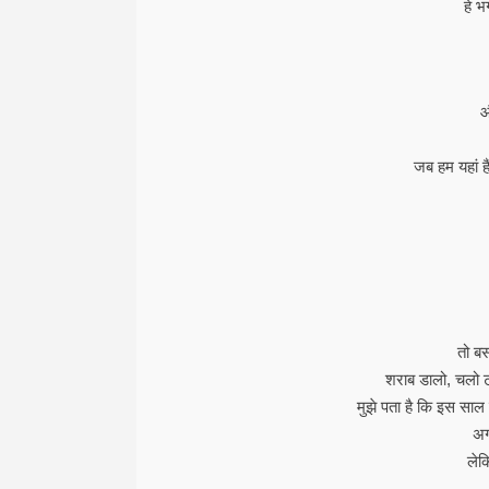
हे भ
औ
जब हम यहां ह
तो बस
शराब डालो, चलो टो
मुझे पता है कि इस साल 
अग
लेक