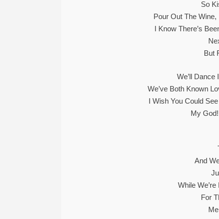
So Ki
Pour Out The Wine,
I Know There’s Been 
Ne
But 
We’ll Dance 
We’ve Both Known Lov
I Wish You Could Se
My God! 
And We’
Ju
While We’re 
For 
Me