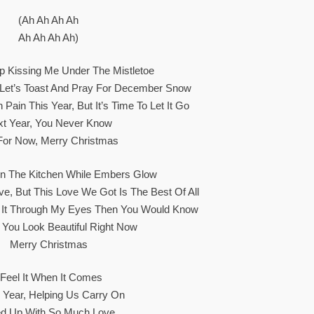
(Ah Ah Ah Ah
Ah Ah Ah Ah)
p Kissing Me Under The Mistletoe
 Let’s Toast And Pray For December Snow
Pain This Year, But It’s Time To Let It Go
xt Year, You Never Know
For Now, Merry Christmas
In The Kitchen While Embers Glow
e, But This Love We Got Is The Best Of All
e It Through My Eyes Then You Would Know
You Look Beautiful Right Now
Merry Christmas
 Feel It When It Comes
 Year, Helping Us Carry On
led Up With So Much Love