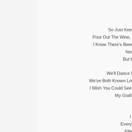
So Just Kee
Pour Out The Wine,
I Know There’s Been 
Ne
But 
We’ll Dance 
We’ve Both Known Lov
I Wish You Could Se
My God! 
I
Every
Fil