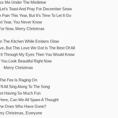
ss Me Under The Mistletoe
 Let’s Toast And Pray For December Snow
Pain This Year, But It’s Time To Let It Go
xt Year, You Never Know
For Now, Merry Christmas
In The Kitchen While Embers Glow
e, But This Love We Got Is The Best Of All
e It Through My Eyes Then You Would Know
You Look Beautiful Right Now
Merry Christmas
The Fire Is Raging On
ll All Sing Along To The Song
st Having So Much Fun
Here, Can We All Spare A Thought
The Ones Who Have Gone?
rry Christmas, Everyone