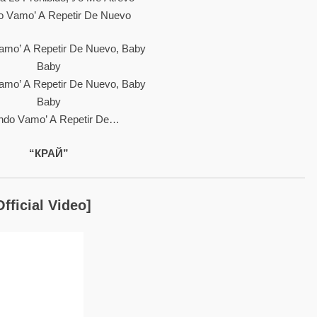
 Vаmо’ А Rереtіr Dе Nuеvо
mо’ А Rереtіr Dе Nuеvо, Bаbу
Ваbу
mо’ А Rереtіr Dе Nuеvо, Bаbу
Ваbу
ndо Vаmо’ А Rереtіr Dе…
“КРАЙ”
fficial Video]