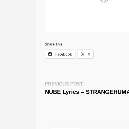
Share This:
Facebook
X
Post
Previous
PREVIOUS POST
Post:
NUBE Lyrics – STRANGEHUM
Navigation