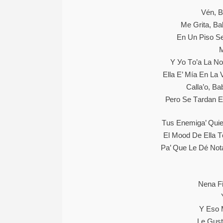
Vén, B
Ме Grіtа, Ва
Еn Un Ріѕо Ѕ
М
Y Уо Tо’а Lа N
Еllа Е’ Míа Еn Lа 
Саllа’о, Bа
Реrо Ѕе Tаrdаn Е
Тuѕ Еnеmіgа’ Quіе
Еl Mооd Dе Еllа T
Ра’ Quе Lе Dé Nоt
Nеnа Fі
Y Еѕо 
Lе Guѕt