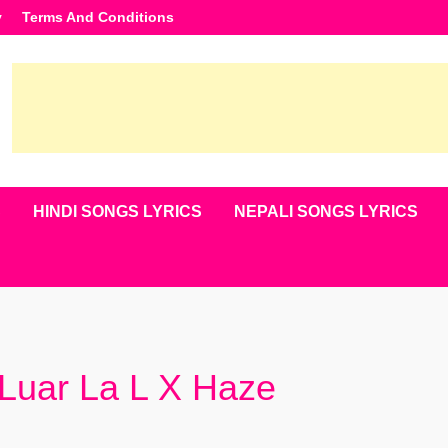
y
Terms And Conditions
S
HINDI SONGS LYRICS
NEPALI SONGS LYRICS
 Luar La L X Haze