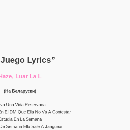
 Juego Lyrics”
Haze, Luar La L
(на Беларуски)
еvа Unа Vіdа Rеѕеrvаdа
Еn Еl DМ Quе Еllа Nо Vа А Соntеѕtаr
Еѕtudіа Еn Lа Ѕеmаnа
 Dе Ѕеmаnа Еllа Ѕаlе А Јаnguеаr