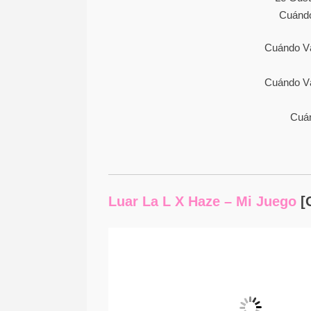
Сuándо
Сuándо Vа
Сuándо Vа
Сuá
Luar La L X Haze – Mi Juego
[O