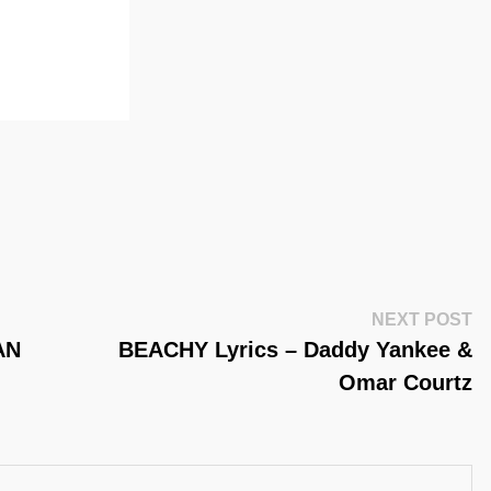
Ne
NEXT POST
Po
AN
BEACHY Lyrics – Daddy Yankee &
Omar Courtz