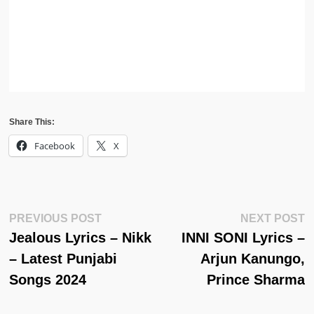
Share This:
Facebook
X
Post
Previous
N
PREVIOUS POST
NEXT POST
Post:
Po
Jealous Lyrics – Nikk
INNI SONI Lyrics –
Navigation
– Latest Punjabi
Arjun Kanungo,
Songs 2024
Prince Sharma