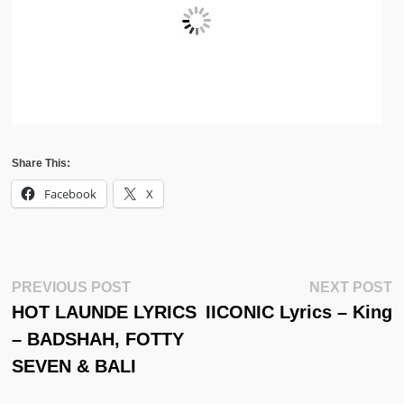
Share This:
Facebook
X
Post
Previous
N
PREVIOUS POST
NEXT POST
Post:
Po
HOT LAUNDE LYRICS
IICONIC Lyrics – King
Navigation
– BADSHAH, FOTTY
SEVEN & BALI