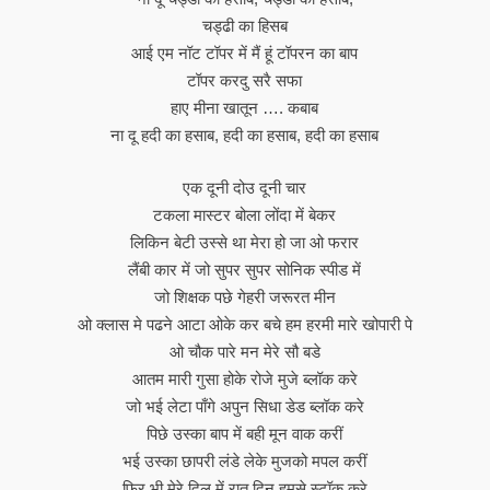
चड्ढी का हिसब
आई एम नॉट टॉपर में मैं हूं टॉपरन का बाप
टॉपर करदु सरै सफा
हाए मीना खातून …. कबाब
ना दू हदी का हसाब, हदी का हसाब, हदी का हसाब
एक दूनी दोउ दूनी चार
टकला मास्टर बोला लोंदा में बेकर
लिकिन बेटी उस्से था मेरा हो जा ओ फरार
लैंबी कार में जो सुपर सुपर सोनिक स्पीड में
जो शिक्षक पछे गेहरी जरूरत मीन
ओ क्लास मे पढने आटा ओके कर बचे हम हरमी मारे खोपारी पे
ओ चौक पारे मन मेरे सौ बडे
आतम मारी गुसा होके रोजे मुजे ब्लॉक करे
जो भई लेटा पाँगे अपुन सिधा डेड ब्लॉक करे
पिछे उस्का बाप में बही मून वाक करीं
भई उस्का छापरी लंडे लेके मुजको मपल करीं
फिर भी मेरे दिल में रात दिन हमसे स्टॉक करे