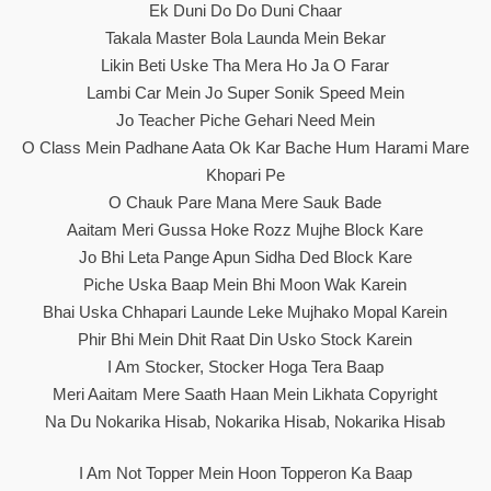
Ek Duni Do Do Duni Chaar
Takala Master Bola Launda Mein Bekar
Likin Beti Uske Tha Mera Ho Ja O Farar
Lambi Car Mein Jo Super Sonik Speed Mein
Jo Teacher Piche Gehari Need Mein
O Class Mein Padhane Aata Ok Kar Bache Hum Harami Mare
Khopari Pe
O Chauk Pare Mana Mere Sauk Bade
Aaitam Meri Gussa Hoke Rozz Mujhe Block Kare
Jo Bhi Leta Pange Apun Sidha Ded Block Kare
Piche Uska Baap Mein Bhi Moon Wak Karein
Bhai Uska Chhapari Launde Leke Mujhako Mopal Karein
Phir Bhi Mein Dhit Raat Din Usko Stock Karein
I Am Stocker, Stocker Hoga Tera Baap
Meri Aaitam Mere Saath Haan Mein Likhata Copyright
Na Du Nokarika Hisab, Nokarika Hisab, Nokarika Hisab
I Am Not Topper Mein Hoon Topperon Ka Baap