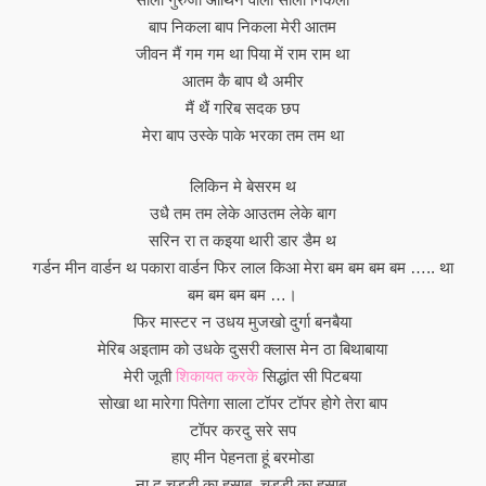
बाप निकला बाप निकला मेरी आतम
जीवन मैं गम गम था पिया में राम राम था
आतम कै बाप थै अमीर
मैं थैं गरिब सदक छप
मेरा बाप उस्के पाके भरका तम तम था
लिकिन मे बेसरम थ
उधै तम तम लेके आउतम लेके बाग
सरिन रा त कइया थारी डार डैम थ
गर्डन मीन वार्डन थ पकारा वार्डन फिर लाल किआ मेरा बम बम बम बम ….. था
बम बम बम बम …।
फिर मास्टर न उधय मुजखो दुर्गा बनबैया
मेरिब अइताम को उधके दुसरी क्लास मेन ठा बिथाबाया
मेरी जूती
शिकायत करके
सिद्धांत सी पिटबया
सोखा था मारेगा पितेगा साला टॉपर टॉपर होगे तेरा बाप
टॉपर करदु सरे सप
हाए मीन पेहनता हूं बरमोडा
ना दू चड्डी का हसाब, चड्डी का हसाब,