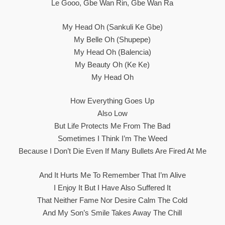
Le Gooo, Gbe Wan Rin, Gbe Wan Ra
My Head Oh (sankuli Ke Gbe)
My Belle Oh (Shupepe)
My Head Oh (Balencia)
My Beauty Oh (ke Ke)
My Head Oh
How Everything Goes Up
Also Low
But Life Protects Me From The Bad
Sometimes I Think I’m The Weed
Because I Don’t Die Even If Many Bullets Are Fired At Me
And It Hurts Me To Remember That I’m Alive
I Enjoy It But I Have Also Suffered It
That Neither Fame Nor Desire Calm The Cold
And My Son’s Smile Takes Away The Chill