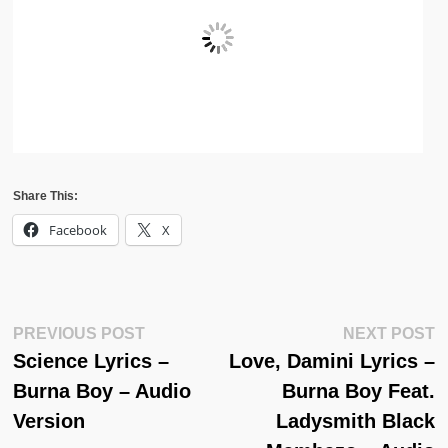
Share This:
Facebook
X
Post
Previous
N
PREVIOUS POST
NEXT POST
Post:
Po
Science Lyrics –
Love, Damini Lyrics –
Navigation
Burna Boy – Audio
Burna Boy Feat.
Version
Ladysmith Black