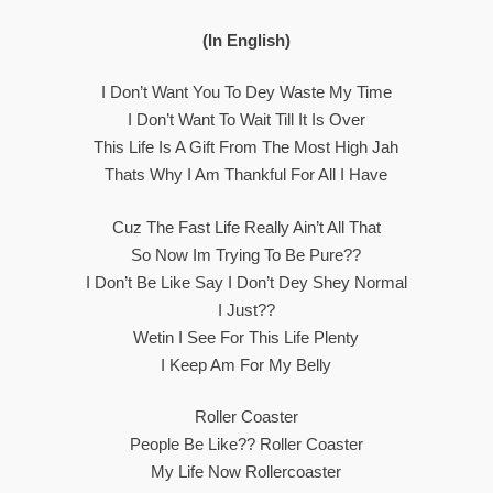
(In English)
I Don’t Want You To Dey Waste My Time
I Don’t Want To Wait Till It Is Over
This Life Is A Gift From The Most High Jah
Thats Why I Am Thankful For All I Have
Cuz The Fast Life Really Ain’t All That
So Now Im Trying To Be Pure??
I Don’t Be Like Say I Don’t Dey Shey Normal
I Just??
Wetin I See For This Life Plenty
I Keep Am For My Belly
Roller Coaster
People Be Like?? Roller Coaster
My Life Now Rollercoaster