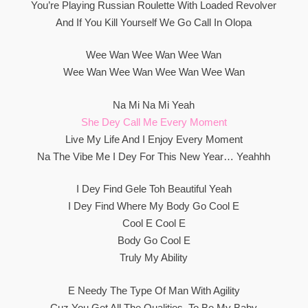
You’re Playing Russian Roulette With Loaded Revolver
And If You Kill Yourself We Go Call In Olopa
Wee Wan Wee Wan Wee Wan
Wee Wan Wee Wan Wee Wan Wee Wan
Na Mi Na Mi Yeah
She Dey Call Me Every Moment
Live My Life And I Enjoy Every Moment
Na The Vibe Me I Dey For This New Year… Yeahhh
I Dey Find Gele Toh Beautiful Yeah
I Dey Find Where My Body Go Cool E
Cool E Cool E
Body Go Cool E
Truly My Ability
E Needy The Type Of Man With Agility
Cuz You Get All The Qualities, To Be My Baby