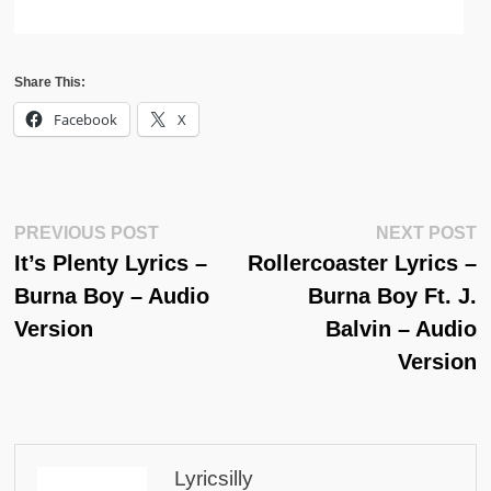
Share This:
Facebook
X
Post
Previous
N
PREVIOUS POST
NEXT POST
Post:
Po
It’s Plenty Lyrics –
Rollercoaster Lyrics –
Navigation
Burna Boy – Audio
Burna Boy Ft. J.
Version
Balvin – Audio
Version
Lyricsilly