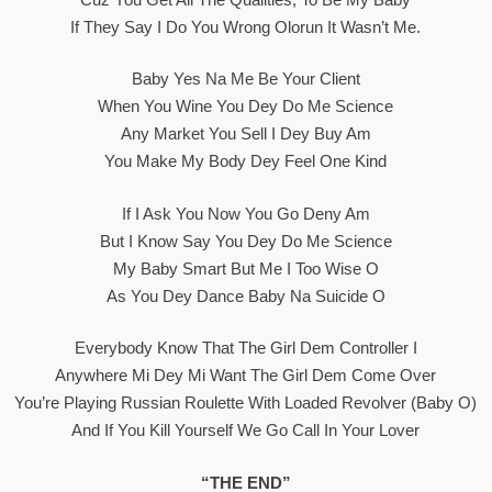
If They Say I Do You Wrong Olorun It Wasn’t Me.
Baby Yes Na Me Be Your Client
When You Wine You Dey Do Me Science
Any Market You Sell I Dey Buy Am
You Make My Body Dey Feel One Kind
If I Ask You Now You Go Deny Am
But I Know Say You Dey Do Me Science
My Baby Smart But Me I Too Wise O
As You Dey Dance Baby Na Suicide O
Everybody Know That The Girl Dem Controller I
Anywhere Mi Dey Mi Want The Girl Dem Come Over
You’re Playing Russian Roulette With Loaded Revolver (Baby O)
And If You Kill Yourself We Go Call In Your Lover
“THE END”